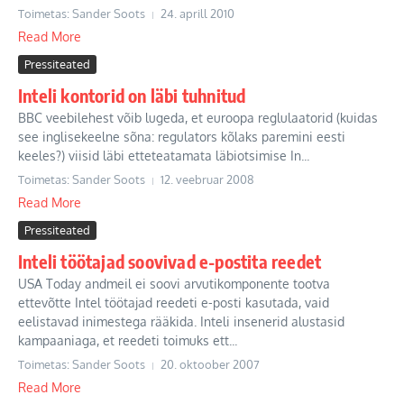
Toimetas: Sander Soots
24. aprill 2010
Read More
Pressiteated
Inteli kontorid on läbi tuhnitud
BBC veebilehest võib lugeda, et euroopa reglulaatorid (kuidas
see inglisekeelne sõna: regulators kõlaks paremini eesti
keeles?) viisid läbi etteteatamata läbiotsimise In...
Toimetas: Sander Soots
12. veebruar 2008
Read More
Pressiteated
Inteli töötajad soovivad e-postita reedet
USA Today andmeil ei soovi arvutikomponente tootva
ettevõtte Intel töötajad reedeti e-posti kasutada, vaid
eelistavad inimestega rääkida. Inteli insenerid alustasid
kampaaniaga, et reedeti toimuks ett...
Toimetas: Sander Soots
20. oktoober 2007
Read More