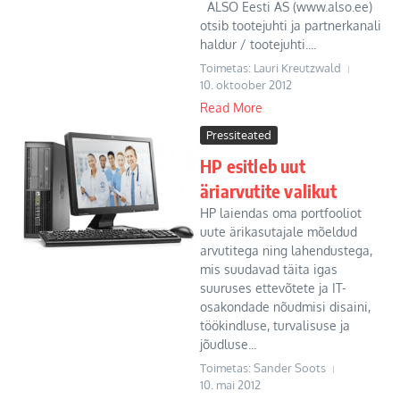
ALSO Eesti AS (www.also.ee)
otsib tootejuhti ja partnerkanali
haldur / tootejuhti....
Toimetas: Lauri Kreutzwald
10. oktoober 2012
Read More
Pressiteated
HP esitleb uut
äriarvutite valikut
HP laiendas oma portfooliot
uute ärikasutajale mõeldud
arvutitega ning lahendustega,
mis suudavad täita igas
suuruses ettevõtete ja IT-
osakondade nõudmisi disaini,
töökindluse, turvalisuse ja
jõudluse...
Toimetas: Sander Soots
10. mai 2012