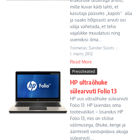
erakordse disainiga arvuti,
mille kuvar käib lahti, et
kasutaja pääseks „kapoti“ alla
ja saaks hõlpsasti arvuti osi
välja vahetada, et teha
vajalikke muudatusi ning
uuendusi ilma...
Toimetas: Sander Soots
1. märts 2012
Read More
Pressiteated
HP ultraõhuke
sülearvuti Folio 13
HP uus ultraõhuke sülearvuti
Folio 13. HP laiendas oma
tootevalikut – lisandus HP
Folio 13, mis on stiilse
välimusega, õhuke, kerge ja
äärmiselt vastupidava akuga
sülearvuti....