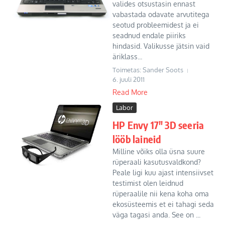
valides otsustasin ennast
vabastada odavate arvutitega
seotud probleemidest ja ei
seadnud endale piiriks
hindasid. Valikusse jätsin vaid
äriklass...
Toimetas: Sander Soots
6. juuli 2011
Read More
Labor
HP Envy 17″ 3D seeria
lööb laineid
Milline võiks olla üsna suure
rüperaali kasutusvaldkond?
Peale ligi kuu ajast intensiivset
testimist olen leidnud
rüperaalile nii kena koha oma
ekosüsteemis et ei tahagi seda
väga tagasi anda. See on ...