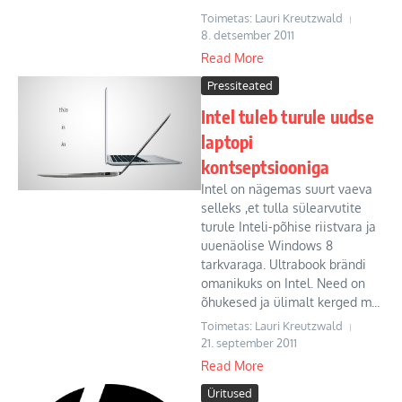
Toimetas: Lauri Kreutzwald
8. detsember 2011
Read More
Pressiteated
Intel tuleb turule uudse
laptopi
kontseptsiooniga
Intel on nägemas suurt vaeva
selleks ,et tulla sülearvutite
turule Inteli-põhise riistvara ja
uuenäolise Windows 8
tarkvaraga. Ultrabook brändi
omanikuks on Intel. Need on
õhukesed ja ülimalt kerged m...
Toimetas: Lauri Kreutzwald
21. september 2011
Read More
Üritused