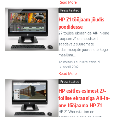
Read More
Pressiteated
HP Z1 tööjaam jõudis
poodidesse
27 tollise ekraaniga All-in-one
tööjaam Z1 on nüüdsest
saadavalt suuremate
edasimüüjate juures üle kogu
maailma....
Toimetas: Lauri Kreutzwald
17. aprill 2012
Read More
Pressiteated
HP esitles esimest 27-
tollise ekraaniga All-in-
one tööjaama HP Z1
HP Z1 Workstation on