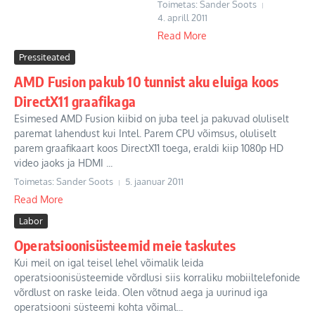
Toimetas: Sander Soots
4. aprill 2011
Read More
Pressiteated
AMD Fusion pakub 10 tunnist aku eluiga koos
DirectX11 graafikaga
Esimesed AMD Fusion kiibid on juba teel ja pakuvad oluliselt
paremat lahendust kui Intel. Parem CPU võimsus, oluliselt
parem graafikaart koos DirectX11 toega, eraldi kiip 1080p HD
video jaoks ja HDMI ...
Toimetas: Sander Soots
5. jaanuar 2011
Read More
Labor
Operatsioonisüsteemid meie taskutes
Kui meil on igal teisel lehel võimalik leida
operatsioonisüsteemide võrdlusi siis korraliku mobiiltelefonide
võrdlust on raske leida. Olen võtnud aega ja uurinud iga
operatsiooni süsteemi kohta võimal...