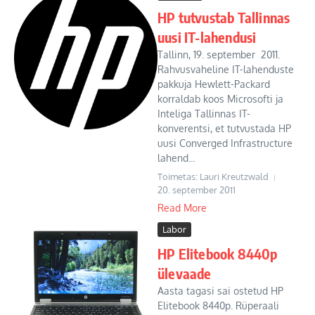
HP tutvustab Tallinnas
uusi IT-lahendusi
Tallinn, 19. september 2011.
Rahvusvaheline IT-lahenduste
pakkuja Hewlett-Packard
korraldab koos Microsofti ja
Inteliga Tallinnas IT-
konverentsi, et tutvustada HP
uusi Converged Infrastructure
lahend...
Toimetas: Lauri Kreutzwald
20. september 2011
Read More
Labor
HP Elitebook 8440p
ülevaade
Aasta tagasi sai ostetud HP
Elitebook 8440p. Rüperaali