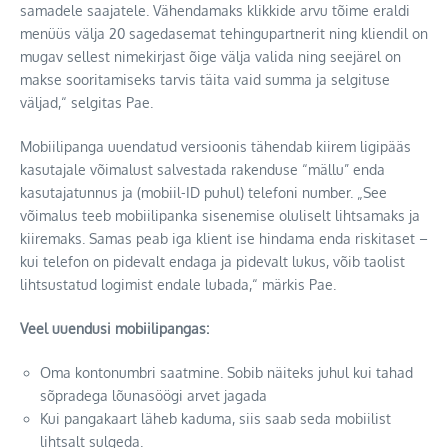
samadele saajatele. Vähendamaks klikkide arvu tõime eraldi
menüüs välja 20 sagedasemat tehingupartnerit ning kliendil on
mugav sellest nimekirjast õige välja valida ning seejärel on
makse sooritamiseks tarvis täita vaid summa ja selgituse
väljad,“ selgitas Pae.
Mobiilipanga uuendatud versioonis tähendab kiirem ligipääs
kasutajale võimalust salvestada rakenduse “mällu” enda
kasutajatunnus ja (mobiil-ID puhul) telefoni number. „See
võimalus teeb mobiilipanka sisenemise oluliselt lihtsamaks ja
kiiremaks. Samas peab iga klient ise hindama enda riskitaset –
kui telefon on pidevalt endaga ja pidevalt lukus, võib taolist
lihtsustatud logimist endale lubada,“ märkis Pae.
Veel uuendusi mobiilipangas:
Oma kontonumbri saatmine. Sobib näiteks juhul kui tahad
sõpradega lõunasöögi arvet jagada
Kui pangakaart läheb kaduma, siis saab seda mobiilist
lihtsalt sulgeda.