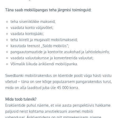
Täna saab mobiilipangas teha järgmisi toiminguid:
teha siseriiklikke makseid;
vaadata konto väljavõtet;
vaadata kontojääki;
teha kiirelt ja mugavalt mobiilimakseid;
kasutada teenust „Saldo mobiilis”;
pangaautomaatide ja kontorite asukohad ja lahtiolekuinfo;
vaadata valuutakursse ja konverteerida valuutat;
Võimalik liikuda ärikliendi mobiilipanka.
Swedbanki mobiilirakendus on klientide poolt väga hästi vastu
võetud – täna on see kõige populaarsem pangarakendus turul,
mida on alla laaditud juba üle 45 000 korra.
Mida toob tulevik?
Eraklientide puhul näeme, et viie aasta perspektiivis hakkame
paljusid neist kohtama arvutiekraani asemel mobiili
vahendusel. Äriklientidega on pilt mitmekesisem, näeme