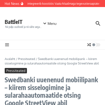
Sisu juurde
Hot News
Jõhvi haigla integreerib koostöös Vaata Maailmaga tegevusteraapiatesse 
BattleIT
Menu
Nii palju uudiseid ja nii vähe aega…
Avaleht
/
Pressiteated
/
Swedbanki uuenenud mobiilipank – kiirem
sisselogimine ja sularahaautomaatide otsing Google StreetView abil
Pressiteated
Swedbanki uuenenud mobiilipank
– kiirem sisselogimine ja
sularahaautomaatide otsing
Google StreetView abil