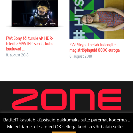
FW: Sony tõi turule 4K HDR-
telerite MASTER-seeria, kuhu
FW: Skype toetab tudengite
kuuluvad ...
magistriõpinguid 8000 euroga
8. august 2018
8. august 2018
BattleIT kasutab küpsiseid pakkumaks sulle paremat kogemust.
Me eeldame, et sa oled OK sellega kuid sa võid alati sellest