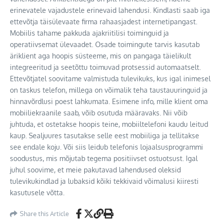
erinevatele vajadustele erinevaid lahendusi. Kindlasti saab iga
ettevõtja täisülevaate firma rahaasjadest internetipangast.
Mobiilis tahame pakkuda ajakriitilisi toiminguid ja
operatiivsemat ülevaadet. Osade toimingute tarvis kasutab
äriklient aga hoopis süsteeme, mis on pangaga täielikult
integreeritud ja seetõttu toimuvad protsessid automaatselt.
Ettevõtjatel soovitame valmistuda tulevikuks, kus igal inimesel
on taskus telefon, millega on võimalik teha taustauuringuid ja
hinnavõrdlusi poest lahkumata. Esimene info, mille klient oma
mobiiliekraanile saab, võib osutuda määravaks. Nii võib
juhtuda, et ostetakse hoopis teine, mobiiltelefoni kaudu leitud
kaup. Sealjuures tasutakse selle eest mobiiliga ja tellitakse
see endale koju. Või siis leidub telefonis lojaalsusprogrammi
soodustus, mis mõjutab tegema positiivset ostuotsust. Igal
juhul soovime, et meie pakutavad lahendused oleksid
tulevikukindlad ja lubaksid kõiki tekkivaid võimalusi kiiresti
kasutusele võtta.
Share this Article