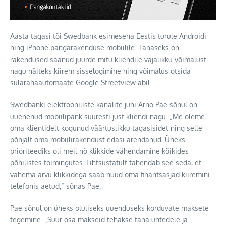
Aasta tagasi tõi Swedbank esimesena Eestis turule Androidi
ning iPhone pangarakenduse mobiilile.
Tänaseks on
rakendused saanud juurde mitu kliendile vajalikku võimalust
nagu näiteks kiirem sisselogimine ning võimalus otsida
sularahaautomaate Google Streetview abil.
Swedbanki elektrooniliste kanalite juhi Arno Pae sõnul on
uuenenud mobiilipank suuresti just kliendi nägu. „Me oleme
oma klientidelt kogunud väärtuslikku tagasisidet ning selle
põhjalt oma mobiilirakendust edasi arendanud. Üheks
prioriteediks oli meil nö klikkide vähendamine kõikides
põhilistes toimingutes. Lihtsustatult tähendab see seda, et
vähema arvu klikkidega saab nüüd oma finantsasjad kiiremini
telefonis aetud,“ sõnas Pae.
Pae sõnul on üheks oluliseks uuenduseks korduvate maksete
tegemine. „Suur osa makseid tehakse täna ühtedele ja