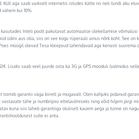
. Küll aga saab vaikselt internetis istudes kätte nii neli tundi aku el
d vähem kui 10%.
üll, kasutades Inteli poolt pakutavat automaatse ülekellamise võimalu
üd üdini aus olla, siis on see kogu rüperaali ainus nõrk koht. See on 
. Poes müügil olevad Tesa kleepsud lahendavad aga kenasti suurema 
€. Lisaks saab veel juurde osta ka 3G ja GPS mooduli (valmidus sellek
t toimib garantii väga kiirelt ja mugavalt. Olen kahjuks pidanud garant
selt vastavate tähe ja numbrijoru ettelaulmiseks ning võid hiljem järg
tatav kuna siis läheb garantiiga oluliselt kauem aega ja tunne on nagu
antiihooldusest sulle ei anta.