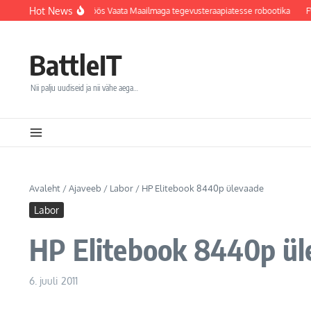
Sisu juurde
Hot News
la integreerib koostöös Vaata Maailmaga tegevusteraapiatesse robootika
FW: Son
BattleIT
Nii palju uudiseid ja nii vähe aega…
Avaleht
/
Ajaveeb
/
Labor
/
HP Elitebook 8440p ülevaade
Labor
HP Elitebook 8440p ül
6. juuli 2011