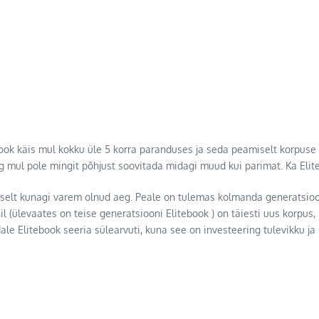
k käis mul kokku üle 5 korra paranduses ja seda peamiselt korpuse 
ng mul pole mingit põhjust soovitada midagi muud kui parimat. Ka Eli
mselt kunagi varem olnud aeg. Peale on tulemas kolmanda generatsioo
l (ülevaates on teise generatsiooni Elitebook ) on täiesti uus korpus
ale Elitebook seeria sülearvuti, kuna see on investeering tulevikku j