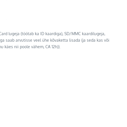
Card lugeja (töötab ka ID kaardiga), SD/MMC kaardilugeja,
ega saab arvutisse veel ühe kõvaketta lisada (ja seda kas või
u käes nii poole vähem, CA 12h)).