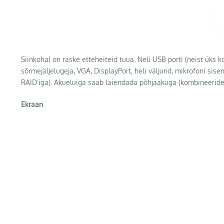
Siinkohal on raske etteheiteid tuua. Neli USB porti (neist üks
sõrmejäljelugeja, VGA, DisplayPort, heli väljund, mikrofoni sis
RAID’iga). Akueluiga saab laiendada põhjaakuga (kombineerides
Ekraan