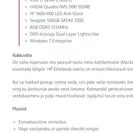
nVIDIA Quadro NVS 3100 512MB
14” 1600×900 LED Anti-Glare
Seagate 500GB SATAII 7200
8GB DDR3 1333MHz
DVD-kirjutaja Dual Layer Lightscribe
Windows 7 Enterprise
Kokkuvõte
On vähe rüperaale mis peavad vastu minu kohtlemisele (Macboo
soovitada kõigile. HP Elitebook seeria on ennast tõestanud ni
Kui sa hakkad praegu ostma seda, siis pole selle ostmiseks il
ning ka järelturule peaks neid ilmuma. Kolmandal generatsiooni
veebikaamera ja palju muud huvitavat. Igaljuhul tasub osta end
Plussid
Esmaklassiline viimistlus
Väga vastupidav, ei paindu ühestki nurgas