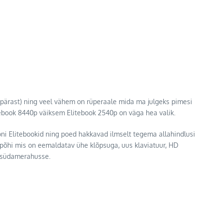
pärast) ning veel vähem on rüperaale mida ma julgeks pimesi
tebook 8440p väiksem Elitebook 2540p on väga hea valik.
ni Elitebookid ning poed hakkavad ilmselt tegema allahindlusi
, põhi mis on eemaldatav ühe klõpsuga, uus klaviatuur, HD
a südamerahusse.