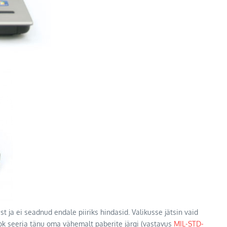
ja ei seadnud endale piiriks hindasid. Valikusse jätsin vaid
book seeria tänu oma vähemalt paberite järgi (vastavus
MIL-STD-