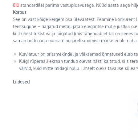
810
standardile) parima vastupidavusega. Nüüd aasta aega hiljem 
Korpus
See on vast kõige kergem osa ülevaatest. Peamine konkurent L
teistsugune – harjatud metall jätab elegantse mulje justkui ol
küll ühest tükist välja lõigatud (mis tähendab et tal on seees
samamoodi nagu uuena ning järeleandmise märke ei ole näha 
Klaviatuur on pritsmekindel ja väiksemad õnnetused elab t
Kuigi rüperaali ekraan tundub olevat hästi kaitstud, siis te
värvid, kuid mitte midagi hullu. Ilmselt oleks tavalise süle
Liidesed