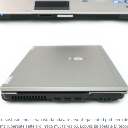
 otsustasin ennast vabastada odavate arvutitega seotud probleemidest 
ima rüperaale sellejärgi mida mul tarvis oli. Lõpuks jäi sõelale Elite