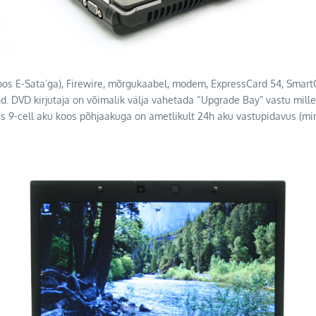
 koos E-Sata’ga), Firewire, mõrgukaabel, modem, ExpressCard 54, Smart
end. DVD kirjutaja on võimalik välja vahetada “Upgrade Bay” vastu mill
 9-cell aku koos põhjaakuga on ametlikult 24h aku vastupidavus (min