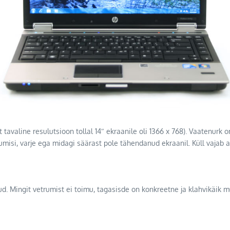
 tavaline resulutsioon tollal 14″ ekraanile oli 1366 x 768). Vaatenurk 
umisi, varje ega midagi säärast pole tähendanud ekraanil. Küll vajab a
tud. Mingit vetrumist ei toimu, tagasisde on konkreetne ja klahvikäik 