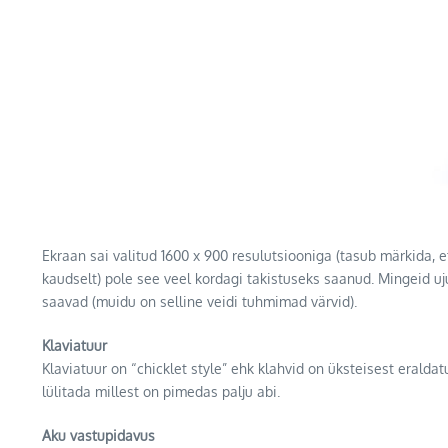
Ekraan sai valitud 1600 x 900 resulutsiooniga (tasub märkida, et
kaudselt) pole see veel kordagi takistuseks saanud. Mingeid uj
saavad (muidu on selline veidi tuhmimad värvid).
Klaviatuur
Klaviatuur on “chicklet style” ehk klahvid on üksteisest eralda
lülitada millest on pimedas palju abi.
Aku vastupidavus