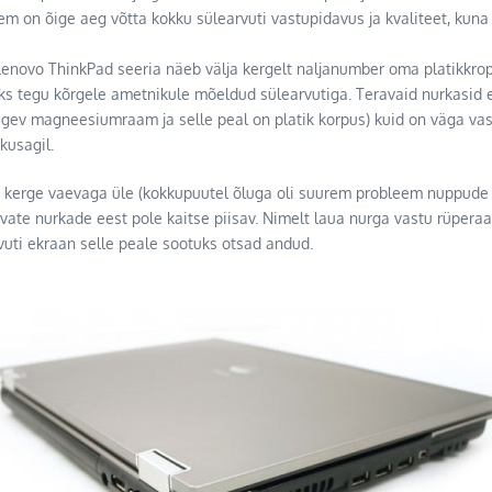
on õige aeg võtta kokku sülearvuti vastupidavus ja kvaliteet, kuna pa
enovo ThinkPad seeria näeb välja kergelt naljanumber oma platikkro
eks tegu kõrgele ametnikule mõeldud sülearvutiga. Teravaid nurkasid e
 tugev magneesiumraam ja selle peal on platik korpus) kuid on väga va
kusagil.
a kerge vaevaga üle (kokkupuutel õluga oli suurem probleem nuppude 
ravate nurkade eest pole kaitse piisav. Nimelt laua nurga vastu rüpera
arvuti ekraan selle peale sootuks otsad andud.