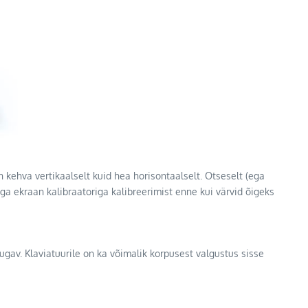
on kehva vertikaalselt kuid hea horisontaalselt. Otseselt (ega
ga ekraan kalibraatoriga kalibreerimist enne kui värvid õigeks
mugav. Klaviatuurile on ka võimalik korpusest valgustus sisse