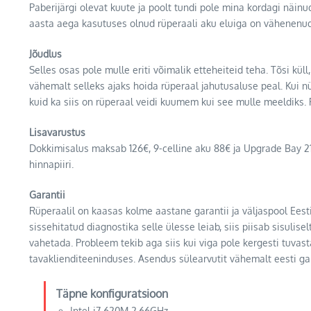
Paberijärgi olevat kuute ja poolt tundi pole mina kordagi näinud
aasta aega kasutuses olnud rüperaali aku eluiga on vähenenu
Jõudlus
Selles osas pole mulle eriti võimalik etteheiteid teha. Tõsi k
vähemalt selleks ajaks hoida rüperaal jahutusaluse peal. Kui nü
kuid ka siis on rüperaal veidi kuumem kui see mulle meeldiks
Lisavarustus
Dokkimisalus maksab 126€, 9-celline aku 88€ ja Upgrade Bay 212
hinnapiiri.
Garantii
Rüperaalil on kaasas kolme aastane garantii ja väljaspool Eesti
sissehitatud diagnostika selle ülesse leiab, siis piisab sisuli
vahetada. Probleem tekib aga siis kui viga pole kergesti tuvas
tavaklienditeeninduses. Asendus sülearvutit vähemalt eesti gar
Täpne konfiguratsioon
Intel i7 620M 2.66GHz