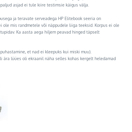
ljud asjad ei tule kiire testimsie käigus välja.
pusega ja teravate serveadega HP Elitebook seeria on
i ole mis randmetele või näppudele liiga teeksid. Korpus ei ole
stupidav. Ka aasta aega hiljem peavad hinged täpselt
puhastamine, et nad ei kleepuks kui miski muu).
ali ära lüües oli ekraanil näha selles kohas kergelt heledamad