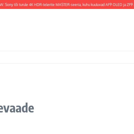
y tõi turule 4K HDR-telerite MASTER-seeria, kuhu kuuluvad AF9 OLED ja ZF9 LCD on
evaade