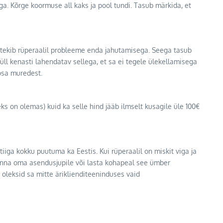
uiga. Kõrge koormuse all kaks ja pool tundi. Tasub märkida, et
si tekib rüperaalil probleeme enda jahutamisega. Seega tasub
küll kenasti lahendatav sellega, et sa ei tegele ülekellamisega
osa muredest.
s on olemas) kuid ka selle hind jääb ilmselt kusagile üle 100€
iiga kokku puutuma ka Eestis. Kui rüperaalil on miskit viga ja
i minna oma asendusjupile või lasta kohapeal see ümber
 oleksid sa mitte äriklienditeeninduses vaid