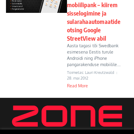
mobiilipank – kiirem
sisselogimine ja
sularahaautomaatide
otsing Google
StreetView abil
Aasta tagasi tõi Swedbank
esimesena Eestis turule
Androidi ning iPhone
pangarakenduse mobiilile....
Toimetas: Lauri Kreutzwald
28. mai 2012
Read More