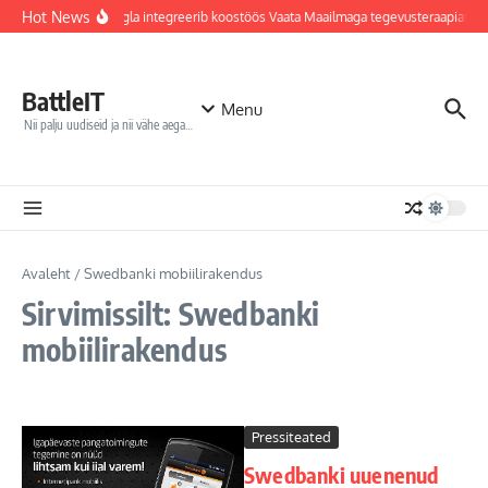
Sisu juurde
Hot News
Jõhvi haigla integreerib koostöös Vaata Maailmaga tegevusteraapiates
BattleIT
Menu
Nii palju uudiseid ja nii vähe aega…
Avaleht
/
Swedbanki mobiilirakendus
Sirvimissilt: Swedbanki
mobiilirakendus
Pressiteated
Swedbanki uuenenud