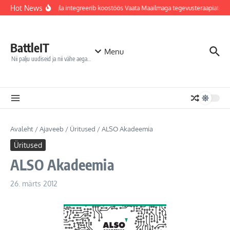
Sisu juurde
Hot News
Jõhvi haigla integreerib koostöös Vaata Maailmaga tegevusteraapiatess
BattleIT
Menu
Nii palju uudiseid ja nii vähe aega…
Avaleht
/
Ajaveeb
/
Üritused
/
ALSO Akadeemia
Üritused
ALSO Akadeemia
26. märts 2012