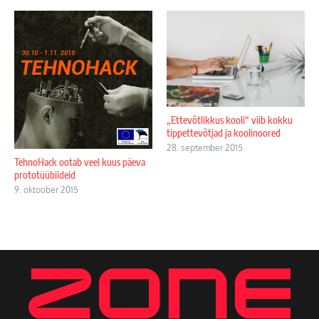
„Ettevõtlikkus kooli“ viib kokku
tippettevõtjad ja koolinoored
28. september 2015
TehnoHack ootab veel kuus päeva
prototüübiideid
9. oktoober 2015