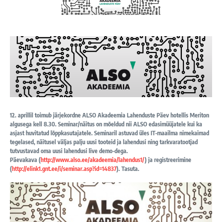
12. aprillil toimub järjekordne ALSO Akadeemia Lahenduste Päev hotellis Meriton
algusega kell 8.30. Seminar/näitus on mõeldud nii ALSO edasimüüjatele kui ka
asjast huvitatud lõppkasutajatele.
Seminaril astuvad üles IT-maailma nimekaimad
tegelased, näitusel väljas palju uusi tooteid ja lahendusi ning tarkvaratootjad
tutvustavad oma uusi lahendusi live demo-dega.
Päevakava (
http://www.also.ee/akadeemia/
lahendus1/
) ja registreerimine
(
http://elink1.gnt.ee/i/
seminar.asp?id=14837
). Tasuta.