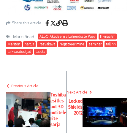
Share this Article
Märksõnad:
ALSO Akadeemia Lahenduste Päev
IT-maailm
Meriton
näitus
Päevakava
registreerimine
seminar
tallinn
tarkvaratootjad
tasuta
Previous Article
Next Article
Toshiba
esitles
Locked
uut 3D
Shields
nutitele
2012
rite
sarja