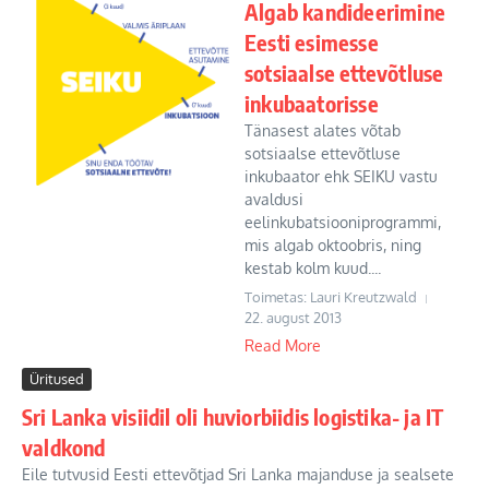
Algab kandideerimine
Eesti esimesse
sotsiaalse ettevõtluse
inkubaatorisse
Tänasest alates võtab
sotsiaalse ettevõtluse
inkubaator ehk SEIKU vastu
avaldusi
eelinkubatsiooniprogrammi,
mis algab oktoobris, ning
kestab kolm kuud....
Toimetas: Lauri Kreutzwald
22. august 2013
Read More
Üritused
Sri Lanka visiidil oli huviorbiidis logistika- ja IT
valdkond
Eile tutvusid Eesti ettevõtjad Sri Lanka majanduse ja sealsete