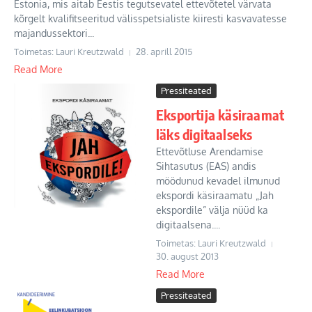
Estonia, mis aitab Eestis tegutsevatel ettevõtetel värvata
kõrgelt kvalifitseeritud välisspetsialiste kiiresti kasvavatesse
majandussektori...
Toimetas: Lauri Kreutzwald
28. aprill 2015
Read More
Pressiteated
Eksportija käsiraamat
läks digitaalseks
Ettevõtluse Arendamise
Sihtasutus (EAS) andis
möödunud kevadel ilmunud
ekspordi käsiraamatu „Jah
ekspordile” välja nüüd ka
digitaalsena....
Toimetas: Lauri Kreutzwald
30. august 2013
Read More
Pressiteated