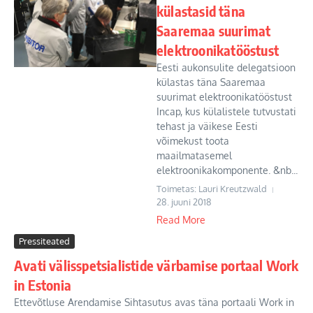
külastasid täna
Saaremaa suurimat
elektroonikatööstust
Eesti aukonsulite delegatsioon
külastas täna Saaremaa
suurimat elektroonikatööstust
Incap, kus külalistele tutvustati
tehast ja väikese Eesti
võimekust toota
maailmatasemel
elektroonikakomponente. &nb...
Toimetas: Lauri Kreutzwald
28. juuni 2018
Read More
Pressiteated
Avati välisspetsialistide värbamise portaal Work
in Estonia
Ettevõtluse Arendamise Sihtasutus avas täna portaali Work in