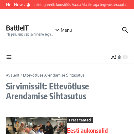
Sisu juurde
Hot News
Jõhvi haigla integreerib koostöös Vaata Maailmaga tegevusteraapiatess
BattleIT
Menu
Nii palju uudiseid ja nii vähe aega…
Avaleht
/
Ettevõtluse Arendamise Sihtasutus
Sirvimissilt: Ettevõtluse
Arendamise Sihtasutus
Pressiteated
Eesti aukonsulid