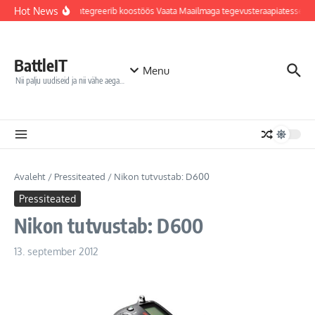
Sisu juurde
Hot News
Jõhvi haigla integreerib koostöös Vaata Maailmaga tegevusteraapiatesse rob
BattleIT
Menu
Nii palju uudiseid ja nii vähe aega…
Avaleht
/
Pressiteated
/
Nikon tutvustab: D600
Pressiteated
Nikon tutvustab: D600
13. september 2012