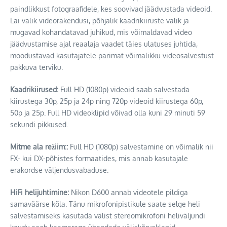
paindlikkust fotograafidele, kes soovivad jäädvustada videoid.
Lai valik videorakendusi, põhjalik kaadrikiiruste valik ja
mugavad kohandatavad juhikud, mis võimaldavad video
jäädvustamise ajal reaalaja vaadet täies ulatuses juhtida,
moodustavad kasutajatele parimat võimalikku videosalvestust
pakkuva terviku.
Kaadrikiirused:
Full HD (1080p) videoid saab salvestada
kiirustega 30p, 25p ja 24p ning 720p videoid kiirustega 60p,
50p ja 25p. Full HD videoklipid võivad olla kuni 29 minuti 59
sekundi pikkused.
Mitme ala režiim::
Full HD (1080p) salvestamine on võimalik nii
FX- kui DX-põhistes formaatides, mis annab kasutajale
erakordse väljendusvabaduse.
HiFi helijuhtimine:
Nikon D600 annab videotele pildiga
samaväärse kõla. Tänu mikrofonipistikule saate selge heli
salvestamiseks kasutada välist stereomikrofoni heliväljundi