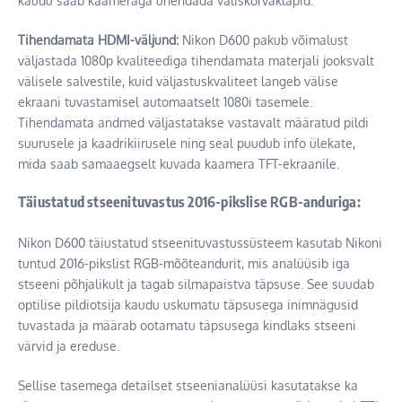
kaudu saab kaameraga ühendada väliskõrvaklapid.
Tihendamata HDMI-väljund:
Nikon D600 pakub võimalust
väljastada 1080p kvaliteediga tihendamata materjali jooksvalt
välisele salvestile, kuid väljastuskvaliteet langeb välise
ekraani tuvastamisel automaatselt 1080i tasemele.
Tihendamata andmed väljastatakse vastavalt määratud pildi
suurusele ja kaadrikiirusele ning seal puudub info ülekate,
mida saab samaaegselt kuvada kaamera TFT-ekraanile.
Täiustatud stseenituvastus 2016-pikslise RGB-anduriga:
Nikon D600 täiustatud stseenituvastussüsteem kasutab Nikoni
tuntud 2016-pikslist RGB-mõõteandurit, mis analüüsib iga
stseeni põhjalikult ja tagab silmapaistva täpsuse. See suudab
optilise pildiotsija kaudu uskumatu täpsusega inimnägusid
tuvastada ja määrab ootamatu täpsusega kindlaks stseeni
värvid ja ereduse.
Sellise tasemega detailset stseenianalüüsi kasutatakse ka