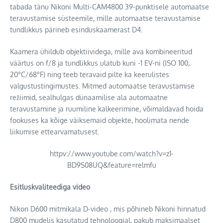
tabada tänu Nikoni Multi-CAM4800 39-punktisele automaatse
teravustamise süsteemile, mille automaatse teravustamise
tundlikkus pärineb esinduskaamerast D4.
Kaamera ühildub objektiividega, mille ava kombineeritud
väärtus on f/8 ja tundlikkus ulatub kuni -1 EV-ni (ISO 100,
20°C/68°F) ning teeb teravaid pilte ka keerulistes
valgustustingimustes. Mitmed automaatse teravustamise
režiimid, sealhulgas dünaamilise ala automaatne
teravustamine ja ruumiline kalkeerimine, võimaldavad hoida
fookuses ka kõige väiksemaid objekte, hoolimata nende
liikumise ettearvamatusest.
httpv://www.youtube.com/watch?v=z1-
BD9S08UQ&feature=relmfu
Esitluskvaliteediga video
Nikon D600 mitmikala D-video , mis põhineb Nikoni hinnatud
D800 mudelis kasutatud tehnoloogial, pakub maksimaalset