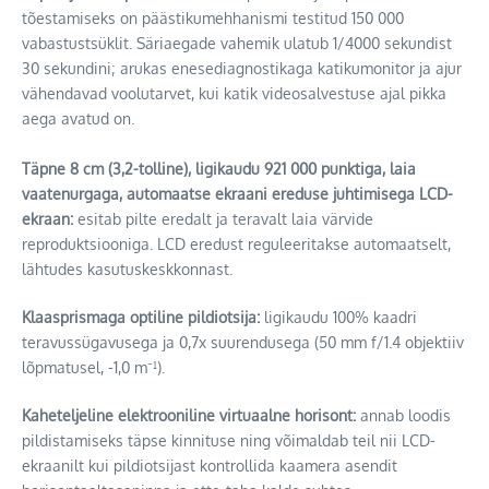
tõestamiseks on päästikumehhanismi testitud 150 000
vabastustsüklit. Säriaegade vahemik ulatub 1/4000 sekundist
30 sekundini; arukas enesediagnostikaga katikumonitor ja ajur
vähendavad voolutarvet, kui katik videosalvestuse ajal pikka
aega avatud on.
Täpne 8 cm (3,2-tolline), ligikaudu 921 000 punktiga, laia
vaatenurgaga, automaatse ekraani ereduse juhtimisega LCD-
ekraan:
esitab pilte eredalt ja teravalt laia värvide
reproduktsiooniga. LCD eredust reguleeritakse automaatselt,
lähtudes kasutuskeskkonnast.
Klaasprismaga optiline pildiotsija:
ligikaudu 100% kaadri
teravussügavusega ja 0,7x suurendusega (50 mm f/1.4 objektiiv
lõpmatusel, -1,0 m⁻¹).
Kaheteljeline elektrooniline virtuaalne horisont:
annab loodis
pildistamiseks täpse kinnituse ning võimaldab teil nii LCD-
ekraanilt kui pildiotsijast kontrollida kaamera asendit