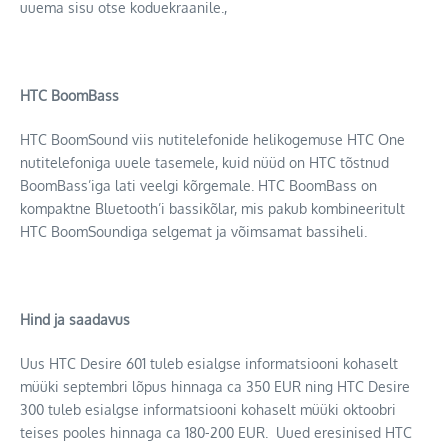
uuema sisu otse koduekraanile.,
HTC BoomBass
HTC BoomSound viis nutitelefonide helikogemuse HTC One
nutitelefoniga uuele tasemele, kuid nüüd on HTC tõstnud
BoomBass’iga lati veelgi kõrgemale. HTC BoomBass on
kompaktne Bluetooth’i bassikõlar, mis pakub kombineeritult
HTC BoomSoundiga selgemat ja võimsamat bassiheli.
Hind ja saadavus
Uus HTC Desire 601 tuleb esialgse informatsiooni kohaselt
müüki septembri lõpus hinnaga ca 350 EUR ning HTC Desire
300 tuleb esialgse informatsiooni kohaselt müüki oktoobri
teises pooles hinnaga ca 180-200 EUR. Uued eresinised HTC