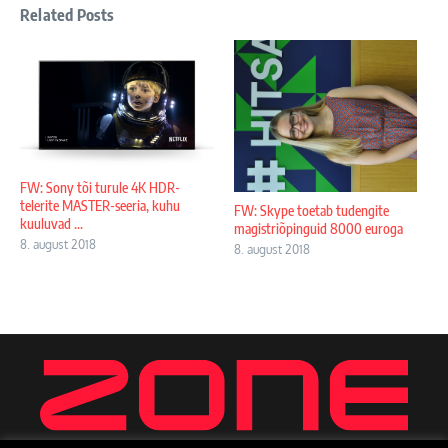
Related Posts
FW: Sony tõi turule 4K HDR-
telerite MASTER-seeria, kuhu
FW: Skype toetab tudengite
kuuluvad ...
magistriõpinguid 8000 euroga
8. august 2018
8. august 2018