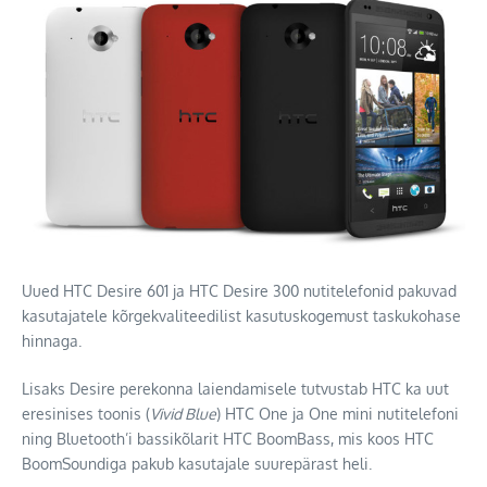
Uued HTC Desire 601 ja HTC Desire 300 nutitelefonid pakuvad
kasutajatele kõrgekvaliteedilist kasutuskogemust taskukohase
hinnaga.
Lisaks Desire perekonna laiendamisele tutvustab HTC ka uut
eresinises toonis (
Vivid Blue
) HTC One ja One mini nutitelefoni
ning Bluetooth’i bassikõlarit HTC BoomBass, mis koos HTC
BoomSoundiga pakub kasutajale suurepärast heli.