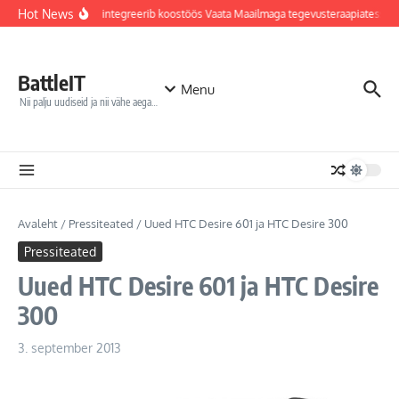
Sisu juurde
Hot News
Jõhvi haigla integreerib koostöös Vaata Maailmaga tegevusteraapiatesse r
BattleIT
Menu
Nii palju uudiseid ja nii vähe aega…
Avaleht
/
Pressiteated
/
Uued HTC Desire 601 ja HTC Desire 300
Pressiteated
Uued HTC Desire 601 ja HTC Desire
300
3. september 2013