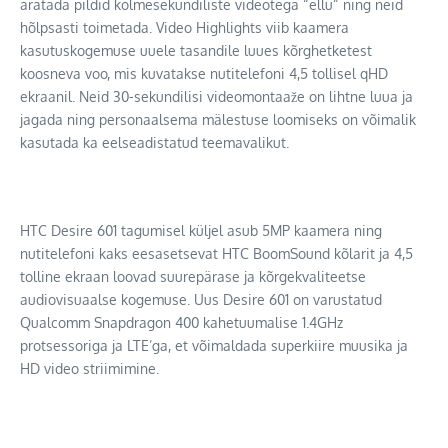
äratada pildid kolmesekundiliste videotega “ellu“ ning neid
hõlpsasti toimetada. Video Highlights viib kaamera
kasutuskogemuse uuele tasandile luues kõrghetketest
koosneva voo, mis kuvatakse nutitelefoni 4,5 tollisel qHD
ekraanil. Neid 30-sekundilisi videomontaaže on lihtne luua ja
jagada ning personaalsema mälestuse loomiseks on võimalik
kasutada ka eelseadistatud teemavalikut.
HTC Desire 601 tagumisel küljel asub 5MP kaamera ning
nutitelefoni kaks eesasetsevat HTC BoomSound kõlarit ja 4,5
tolline ekraan loovad suurepärase ja kõrgekvaliteetse
audiovisuaalse kogemuse. Uus Desire 601 on varustatud
Qualcomm Snapdragon 400 kahetuumalise 1.4GHz
protsessoriga ja LTE’ga, et võimaldada superkiire muusika ja
HD video striimimine.