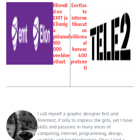
Kliendi
Eestlas
d on
te
EMT ja
interne
Elionig
tikasut
a
us
pidanud
välisma
100
al
000
kasvas
veebive
400
stlust
protsen
ti
I call myself a graphic designer first and
foremost, if only to impress the girls, yet I have
skills and passions in many areas of
computing, internet, programming, design,
usability and troubleshooting. Okay, I lied a