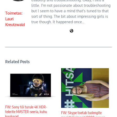
little. I'm not passionate about troubleshooting
but I seem to have a mind that's tuned to that
Toimetas:
sort of thing. The bit about impressing girls is
Lauri
true though. It happened once...
Kreutzwald
Related Posts
FW: Sony tõi turule 4K HDR-
telerite MASTER-seeria, kuhu
FW: Skype toetab tudengite
kuuluvad ...