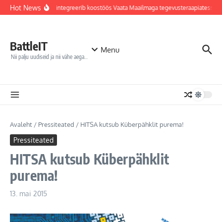
Sisu juurde
Hot News
Jõhvi haigla integreerib koostöös Vaata Maailmaga tegevusteraapiatesse r
BattleIT
Menu
Nii palju uudiseid ja nii vähe aega…
Avaleht
/
Pressiteated
/
HITSA kutsub Küberpähklit purema!
Pressiteated
HITSA kutsub Küberpähklit
purema!
13. mai 2015