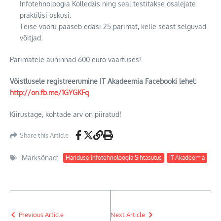
Infotehnoloogia Kolledžis ning seal testitakse osalejate
praktilisi oskusi.
Teise vooru pääseb edasi 25 parimat, kelle seast selguvad
võitjad.
Parimatele auhinnad 600 euro väärtuses!
Võistlusele registreerumine IT Akadeemia Facebooki lehel:
http://on.fb.me/1GYGKFq
Kiirustage, kohtade arv on piiratud!
Share this Article
Märksõnad:
Hariduse Infotehnoloogia Sihtasutus
IT Akadeemia
Previous Article
Next Article