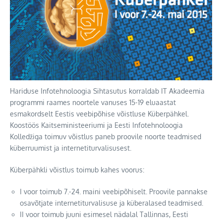
Hariduse Infotehnoloogia Sihtasutus korraldab IT Akadeemia
programmi raames noortele vanuses 15-19 eluaastat
esmakordselt Eestis veebipõhise võistluse Küberpähkel.
Koostöös Kaitseministeeriumi ja Eesti Infotehnoloogia
Kolledžiga toimuv võistlus paneb proovile noorte teadmised
küberruumist ja internetiturvalisusest.
Küberpähkli võistlus toimub kahes voorus:
I voor toimub 7.-24. maini veebipõhiselt. Proovile pannakse
osavõtjate internetiturvalisuse ja küberalased teadmised.
II voor toimub juuni esimesel nädalal Tallinnas, Eesti