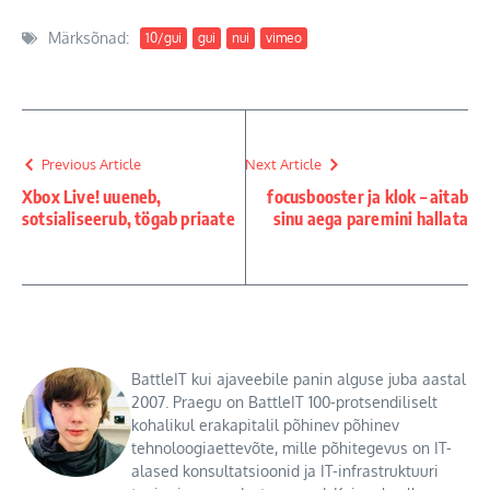
Märksõnad:
10/gui
gui
nui
vimeo
Previous Article
Next Article
Xbox Live! uueneb,
focusbooster ja klok – aitab
sotsialiseerub, tögab priaate
sinu aega paremini hallata
BattleIT kui ajaveebile panin alguse juba aastal
2007. Praegu on BattleIT 100-protsendiliselt
kohalikul erakapitalil põhinev põhinev
tehnoloogiaettevõte, mille põhitegevus on IT-
alased konsultatsioonid ja IT-infrastruktuuri