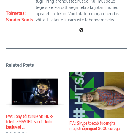
tugi- ning arendusteenused. Kui mul selle
tegevuse kõrvalt aega tekib kirjutan mõned
Toimetas:
ajaveebi artiklid. Võid alati minuga ühendust
Sander Soots
võtta IT alaste küsimuste lahendamiseks.
Related Posts
FW: Sony tõi turule 4K HDR-
telerite MASTER-seeria, kuhu
FW: Skype toetab tudengite
kuuluvad ...
magistriõpinguid 8000 euroga