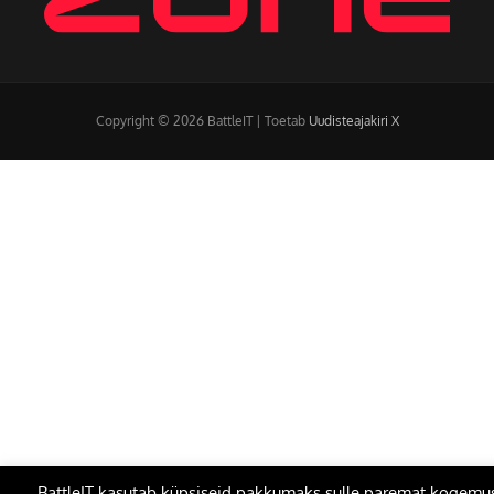
Copyright © 2026 BattleIT | Toetab
Uudisteajakiri X
BattleIT kasutab küpsiseid pakkumaks sulle paremat kogemu