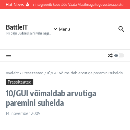
Sisu juurde
Hot News
Jõhvi haigla integreerib koostöös Vaata Maailmaga tegevusteraapiatesse
BattleIT
Menu
Nii palju uudiseid ja nii vähe aega…
Avaleht
/
Pressiteated
/
10/GUI võimaldab arvutiga paremini suhelda
Pressiteated
10/GUI võimaldab arvutiga
paremini suhelda
14. november 2009