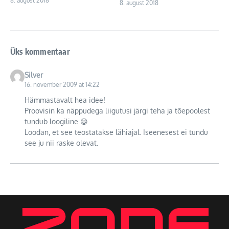
8. august 2018
8. august 2018
Üks kommentaar
Silver
16. november 2009 at 14:22
Hämmastavalt hea idee!
Proovisin ka näppudega liigutusi järgi teha ja tõepoolest
tundub loogiline 😀
Loodan, et see teostatakse lähiajal. Iseenesest ei tundu
see ju nii raske olevat.