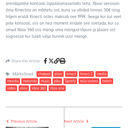
arendajatele konsooli ligipääsetavamaks teha. Xboxi versioon
ilma Kinectita on mõttetu ost, kuna sa võidad hinnas 50€ ning
hiljem eraldi Kinecti ostes maksab see 199€. Seega kui sul veel
pole konsooli, siis on hea moment endale see soetada, kui sa
omad Xbox 360 siis mängi oma mängud lõpuni ja plaani ost
sügisesse kui tuleb välja hunnik uusi mänge.
Share this Article
Märksõnad:
chatpad
elion
kinect
kinect 2
media
meedia
motorola
music
plex
Spotify
telia sonera
twitch
video
xbox
xbox 360
xbox one
Previous Article
Next Article