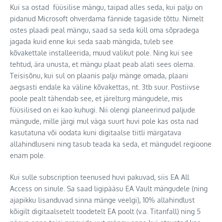
Kui sa ostad füüsilise mängu, taipad alles seda, kui palju on
pidanud Microsoft ohverdama fännide tagaside tõttu. Nimelt
ostes plaadi peal mängu, saad sa seda küll oma sõpradega
jagada kuid enne kui seda saab mängida, tuleb see
kõvakettale installeerida, muud valikut pole. Ning kui see
tehtud, ära unusta, et mängu plaat peab alati sees olema.
Teisisõnu, kui sul on plaanis palju mänge omada, plaani
aegsasti endale ka väline kõvakettas, nt. 3tb suur. Postiivse
poole pealt tähendab see, et järelturg mängudele, mis
füüsilised on ei kao kuhugi. Nii olengi planeerinud paljude
mängude, mille järgi mul väga suurt huvi pole kas osta nad
kasutatuna või oodata kuni digitaalse tiitli märgatava
allahindluseni ning tasub teada ka seda, et mängudel regioone
enam pole.
Kui sulle subscription teenused huvi pakuvad, siis EA All
Access on sinule. Sa saad ligipääsu EA Vault mängudele (ning
ajapikku lisanduvad sinna mänge veelgi), 10% allahindlust
kõigilt digitaalsetelt toodetelt EA poolt (v.a. Titanfall) ning 5