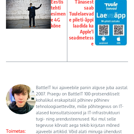
Eestis
Tänasest
tehti
saab
esimen
Tuulelaevad
e 4G
e pileti-äppi
kõne
laadida ka
Apple’i
seadmetess
e
BattleIT kui ajaveebile panin alguse juba aastal
2007. Praegu on BattleIT 100-protsendiliselt
kohalikul erakapitalil põhinev põhinev
tehnoloogiaettevõte, mille põhitegevus on IT-
alased konsultatsioonid ja IT-infrastruktuuri
tugi- ning arendusteenused. Kui mul selle
tegevuse kõrvalt aega tekib kirjutan mõned
Toimetas:
ajaveebi artiklid. Võid alati minuga ühendust