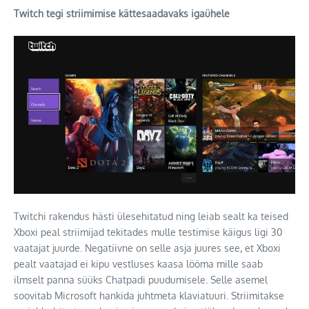
Twitch tegi striimimise kättesaadavaks igaühele
Twitchi rakendus hästi ülesehitatud ning leiab sealt ka teised
Xboxi peal striimijad tekitades mulle testimise käigus ligi 30
vaatajat juurde. Negatiivne on selle asja juures see, et Xboxi
pealt vaatajad ei kipu vestluses kaasa lööma mille saab
ilmselt panna süüks Chatpadi puudumisele. Selle asemel
soovitab Microsoft hankida juhtmeta klaviatuuri. Striimitakse