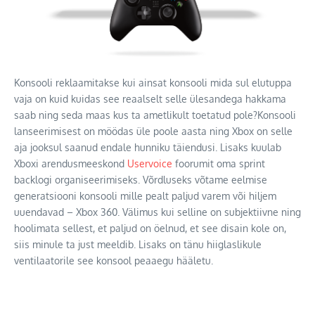
Konsooli reklaamitakse kui ainsat konsooli mida sul elutuppa
vaja on kuid kuidas see reaalselt selle ülesandega hakkama
saab ning seda maas kus ta ametlikult toetatud pole?
Konsooli
lanseerimisest on möödas üle poole aasta ning Xbox on selle
aja jooksul saanud endale hunniku täiendusi. Lisaks kuulab
Xboxi arendusmeeskond
Uservoice
foorumit oma sprint
backlogi organiseerimiseks. Võrdluseks võtame eelmise
generatsiooni konsooli mille pealt paljud varem või hiljem
uuendavad – Xbox 360. Välimus kui selline on subjektiivne ning
hoolimata sellest, et paljud on öelnud, et see disain kole on,
siis minule ta just meeldib. Lisaks on tänu hiiglaslikule
ventilaatorile see konsool peaaegu hääletu.