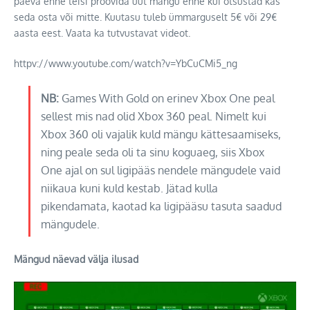
päeva enne teisi proovida uut mängu enne kui otsustad kas
seda osta või mitte. Kuutasu tuleb ümmarguselt 5€ või 29€
aasta eest. Vaata ka tutvustavat videot.
httpv://www.youtube.com/watch?v=YbCuCMi5_ng
NB:
Games With Gold on erinev Xbox One peal
sellest mis nad olid Xbox 360 peal. Nimelt kui
Xbox 360 oli vajalik kuld mängu kättesaamiseks,
ning peale seda oli ta sinu koguaeg, siis Xbox
One ajal on sul ligipääs nendele mängudele vaid
niikaua kuni kuld kestab. Jätad kulla
pikendamata, kaotad ka ligipääsu tasuta saadud
mängudele.
Mängud näevad välja ilusad