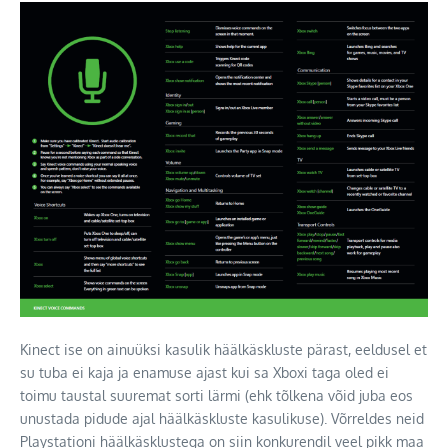
Kinect ise on ainuüksi kasulik häälkäskluste pärast, eeldusel et
su tuba ei kaja ja enamuse ajast kui sa Xboxi taga oled ei
toimu taustal suuremat sorti lärmi (ehk tõlkena võid juba eos
unustada pidude ajal häälkäskluste kasulikuse). Võrreldes neid
Playstationi häälkäsklustega on siin konkurendil veel pikk maa