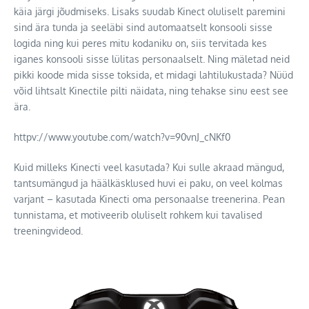
käia järgi jõudmiseks. Lisaks suudab Kinect oluliselt paremini
sind ära tunda ja seeläbi sind automaatselt konsooli sisse
logida ning kui peres mitu kodaniku on, siis tervitada kes
iganes konsooli sisse lülitas personaalselt. Ning mäletad neid
pikki koode mida sisse toksida, et midagi lahtilukustada? Nüüd
võid lihtsalt Kinectile pilti näidata, ning tehakse sinu eest see
ära.
httpv://www.youtube.com/watch?v=90vnJ_cNKf0
Kuid milleks Kinecti veel kasutada? Kui sulle akraad mängud,
tantsumängud ja häälkäsklused huvi ei paku, on veel kolmas
varjant – kasutada Kinecti oma personaalse treenerina. Pean
tunnistama, et motiveerib oluliselt rohkem kui tavalised
treeningvideod.