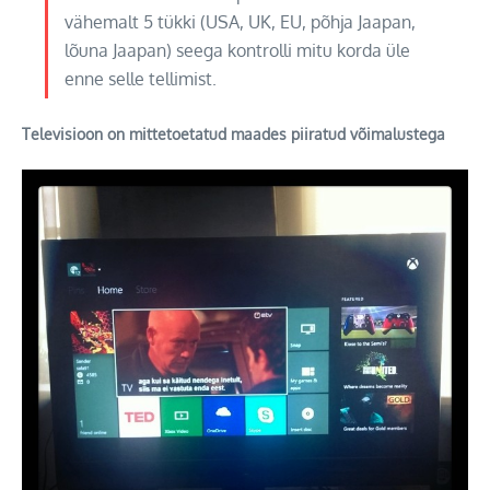
vähemalt 5 tükki (USA, UK, EU, põhja Jaapan,
lõuna Jaapan) seega kontrolli mitu korda üle
enne selle tellimist.
Televisioon on mittetoetatud maades piiratud võimalustega