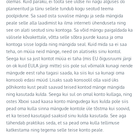
olemas. Kuid paraku, ei tööta see üldse nii nagu alguses oli
planeeritud ja tänu sellele tundub kogu seotud teema
poolpidune. Sa saad osta suvalise mängu ja seda mängida
peale selle alla laadimist ka ilma interneti ühenduseta ning
see on alati seotud sinu kontoga. Sa võid mängu paigaldada ka
välisele kõvakettale, võtta selle sõbra juurde kaasa ja oma
kontoga sisse logida ning mängida seal. Kuid mida sa ei saa
teha, on müüa neid mänge, need on alatiseks sinu kontol.
Seega kui sa just kontot müüa ei taha (mis EU õigusruumi järgi
on ok kuid EULA järgi mitte) siis pole sul võimalik kunagi nende
mängude eest raha tagasi saada, ka siis kui sa kunagi oma
konsooli edasi müüd. Lisaks saab konsoolil olla vaid üks
põhikonto kust pealt saavad teised kontod mänge mängida
ning kasutada kulda. Seega kui sul on omal konto kullaga, ning
ostes Xboxi saad kaasa konto mängudega kus kulda pole siis
pead oma kulla sinna mängude kontole üle tõstma kui soovid,
et ka teised kasutajad saaksid sinu kulda kasutada. See aga
tähendab praktikas seda, et sa pead oma kulla tellimuse
katkestama ning tegema selle teise konto peale.