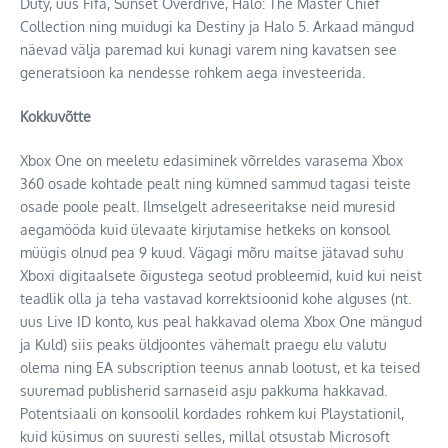
Duty, uus Fifa, Sunset Overdrive, Halo: The Master Chief
Collection ning muidugi ka Destiny ja Halo 5. Arkaad mängud
näevad välja paremad kui kunagi varem ning kavatsen see
generatsioon ka nendesse rohkem aega investeerida.
Kokkuvõtte
Xbox One on meeletu edasiminek võrreldes varasema Xbox
360 osade kohtade pealt ning kümned sammud tagasi teiste
osade poole pealt. Ilmselgelt adreseeritakse neid muresid
aegamööda kuid ülevaate kirjutamise hetkeks on konsool
müügis olnud pea 9 kuud. Vägagi mõru maitse jätavad suhu
Xboxi digitaalsete õigustega seotud probleemid, kuid kui neist
teadlik olla ja teha vastavad korrektsioonid kohe alguses (nt.
uus Live ID konto, kus peal hakkavad olema Xbox One mängud
ja Kuld) siis peaks üldjoontes vähemalt praegu elu valutu
olema ning EA subscription teenus annab lootust, et ka teised
suuremad publisherid sarnaseid asju pakkuma hakkavad.
Potentsiaali on konsoolil kordades rohkem kui Playstationil,
kuid küsimus on suuresti selles, millal otsustab Microsoft