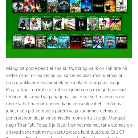
Mängude poole pealt ei saa kurta, mänguvalik on soliidne nii
selles osas mis väljas on kui ka selles osas mis tulemas on
ning graafikaline edasiminek on kindlasti märgatav. Kuigi
Playstationil on kõhu all rohkem jõudu ning mängud peaksid
teoorias ilusamad välja nägema, siis reaalselt mängides on
raske vahet märgata nende kahe konsooli vahel – mõlemal
juhul näeb pilt kordades parem välja kui nende eelmistel
generatsioonidel ja virisemiseks ruumi eriti ei jagu. Mängud
nagu TitanFall, Forza 5 ja Killer Instinct mis mul täna olemas on
aitavad vähemalt minul vastu pidada kuni tuleb uus Call Of