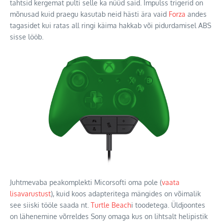
tahtsid kergemat pulti selle ka nüüd said. Impulss trigerid on
mõnusad kuid praegu kasutab neid hästi ära vaid
Forza
andes
tagasidet kui ratas all ringi käima hakkab või pidurdamisel ABS
sisse lööb.
Juhtmevaba peakomplekti Micorsofti oma pole (
vaata
lisavarustust
), kuid koos adapteritega mängides on võimalik
see siiski tööle saada nt.
Turtle Beach
i toodetega. Üldjoontes
on lähenemine võrreldes Sony omaga kus on lihtsalt helipistik