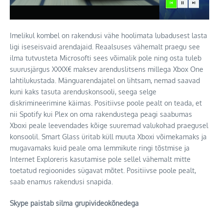
Imelikul kombel on rakendusi vähe hoolimata lubadusest lasta
ligi iseseisvaid arendajaid. Reaalsuses vähemalt praegu see
ilma tutvusteta Microsofti sees võimalik pole ning osta tuleb
suurusjärgus XXXX€ maksev arenduslitsens millega Xbox One
lahtilukustada. Mänguarendajatel on lihtsam, nemad saavad
kuni kaks tasuta arenduskonsooli, seega selge
diskrimineerimine käimas. Positiivse poole pealt on teada, et
nii Spotify kui Plex on oma rakendustega peagi saabumas
Xboxi peale leevendades kõige suuremad valukohad praegusel
konsoolil. Smart Glass üritab küll muuta Xboxi võimekamaks ja
mugavamaks kuid peale oma lemmikute ringi tõstmise ja
Internet Exploreris kasutamise pole sellel vähemalt mitte
toetatud regioonides sügavat mõtet. Positiivse poole pealt,
saab enamus rakendusi snapida.
Skype paistab silma grupivideokõnedega