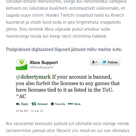
variable-bitrate mehanismis, seega kui netiühendus vahepeal
kehvem on, lükatakse kvaliteeti automaatselt väiksemaks, et
tagada sujuv striim. Hoides Twitchi snapitud näeb ka Kinecti
kaamerat ja chatti kuid seda ei pea tingimmata snappituks
jätma. Sinu lemmik Xbox sõprade puhul antakse sulle
teavitusega teada kui keegi neist striimima hakkab.
Poolpidused digitaalsed õigused jätavad mõru maitse suhu
Kui varasemal konsoolil polnud sul võimalik osta mänge nende
lanseerimise päeval otse Xboxist siis nüüd on sul see võimalus