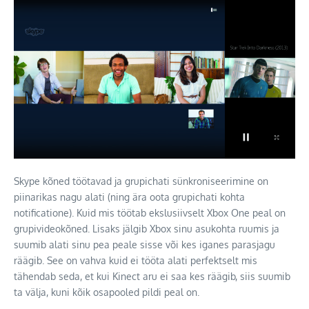
Skype kõned töötavad ja grupichati sünkroniseerimine on
piinarikas nagu alati (ning ära oota grupichati kohta
notificatione). Kuid mis töötab ekslusiivselt Xbox One peal on
grupivideokõned. Lisaks jälgib Xbox sinu asukohta ruumis ja
suumib alati sinu pea peale sisse või kes iganes parasjagu
räägib. See on vahva kuid ei tööta alati perfektselt mis
tähendab seda, et kui Kinect aru ei saa kes räägib, siis suumib
ta välja, kuni kõik osapooled pildi peal on.