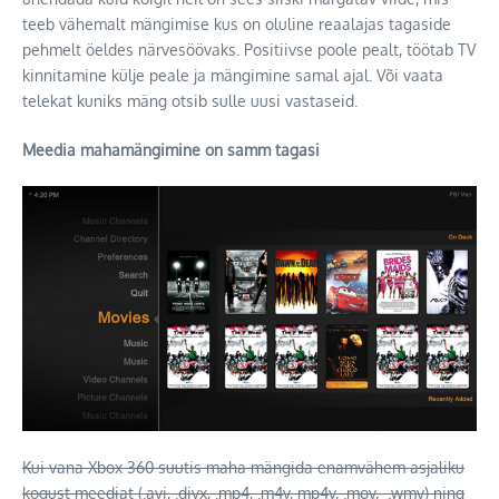
teeb vähemalt mängimise kus on oluline reaalajas tagaside
pehmelt öeldes närvesöövaks. Positiivse poole pealt, töötab TV
kinnitamine külje peale ja mängimine samal ajal. Või vaata
telekat kuniks mäng otsib sulle uusi vastaseid.
Meedia mahamängimine on samm tagasi
Kui vana Xbox 360 suutis maha mängida enamvähem asjaliku
kogust meediat (.avi, .divx, .mp4, .m4v, mp4v, .mov, .wmv) ning