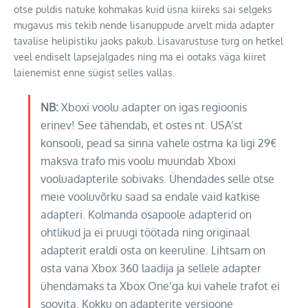
otse puldis natuke kohmakas kuid üsna kiireks sai selgeks
mugavus mis tekib nende lisanuppude arvelt mida adapter
tavalise helipistiku jaoks pakub. Lisavarustuse turg on hetkel
veel endiselt lapsejalgades ning ma ei ootaks väga kiiret
laienemist enne sügist selles vallas.
NB:
Xboxi voolu adapter on igas regioonis
erinev! See tähendab, et ostes nt. USA’st
konsooli, pead sa sinna vahele ostma ka ligi 29€
maksva trafo mis voolu muundab Xboxi
vooluadapterile sobivaks. Ühendades selle otse
meie vooluvõrku saad sa endale vaid katkise
adapteri. Kolmanda osapoole adapterid on
ohtlikud ja ei pruugi töötada ning originaal
adapterit eraldi osta on keeruline. Lihtsam on
osta vana Xbox 360 laadija ja sellele adapter
ühendamaks ta Xbox One’ga kui vahele trafot ei
soovita. Kokku on adapterite versioone