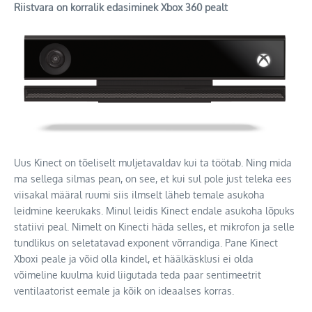
Riistvara on korralik edasiminek Xbox 360 pealt
Uus Kinect on tõeliselt muljetavaldav kui ta töötab. Ning mida
ma sellega silmas pean, on see, et kui sul pole just teleka ees
viisakal määral ruumi siis ilmselt läheb temale asukoha
leidmine keerukaks. Minul leidis Kinect endale asukoha lõpuks
statiivi peal. Nimelt on Kinecti häda selles, et mikrofon ja selle
tundlikus on seletatavad exponent võrrandiga. Pane Kinect
Xboxi peale ja võid olla kindel, et häälkäsklusi ei olda
võimeline kuulma kuid liigutada teda paar sentimeetrit
ventilaatorist eemale ja kõik on ideaalses korras.