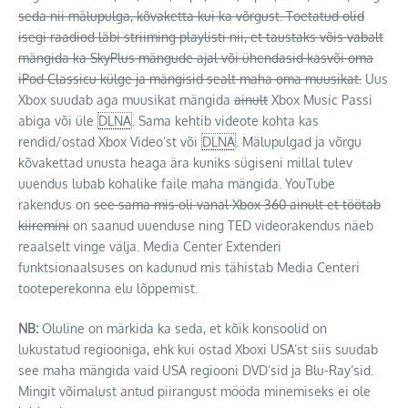
seda nii mälupulga, kõvaketta kui ka võrgust. Toetatud olid
isegi raadiod läbi striiming playlisti nii, et taustaks võis vabalt
mängida ka SkyPlus mängude ajal või ühendasid kasvõi oma
iPod Classicu külge ja mängisid sealt maha oma muusikat.
Uus
Xbox suudab aga muusikat mängida
ainult
Xbox Music Passi
abiga või üle
DLNA
. Sama kehtib videote kohta kas
rendid/ostad Xbox Video’st või
DLNA
. Mälupulgad ja võrgu
kõvakettad unusta heaga ära kuniks sügiseni millal tulev
uuendus lubab kohalike faile maha mängida. YouTube
rakendus on
see sama mis oli vanal Xbox 360 ainult et töötab
kiiremini
on saanud uuenduse ning TED videorakendus näeb
reaalselt vinge välja. Media Center Extenderi
funktsionaalsuses on kadunud mis tähistab Media Centeri
tooteperekonna elu lõppemist.
NB:
Oluline on märkida ka seda, et kõik konsoolid on
lukustatud regiooniga, ehk kui ostad Xboxi USA’st siis suudab
see maha mängida vaid USA regiooni DVD’sid ja Blu-Ray’sid.
Mingit võimalust antud piirangust mööda minemiseks ei ole