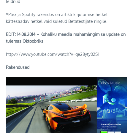
leidnud.
*Plex ja Spotify rakendus on artikli kirjutamise hetkel
kättesaadav hetkel vaid suletud Betatestijate ringile.
EDIT: 14.08.2014 – Kohaliku meedia mahamängimise update on
tulemas Oktoobriks
httpv://www.youtube.com/watch?v=qe28yty02SI
Rakendused