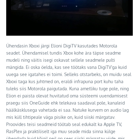
Ühendasin Xboxi järgi Elioni DigiTV kasutades Motorola
seadet. Ühendamisel tundis Xbox kohe ära täpse seadme
mudeli ning väitis isegi oskavat sellele seadmele pulti
mängida. Ei oska öelda, kas see töötaks vana DigiTV’ga kuid
uuega see igatahes ei toimi. Selleks otstarbeks, on muidu seal
Xboxi taga kus juhtmed on, eraldi infrapuna port kuhu taha
tuleks siis Motorola paigutada. Kuna ametliku tuge pole, ning
Elion ei paista olevat huvitatud oma süsteemi uuendamisest
praegu siis OneGuide ehk telekava saadaval pole, kanaleid
häälkäsklusega vahetada ei saa. Natuke kurvem on audio lag
mis küll tihtipeale väga pisike on, kuid siiski märgatav.
Proovides teisi seadmeid töötab seal edukalt ka Apple TV,
RasPlex ja praktiliselt iga muu seade mida sinna külge
ühendada kuid kõigil neil on sees siiski märgatav viide, mis