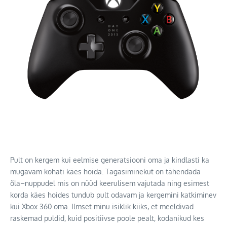
Pult on kergem kui eelmise generatsiooni oma ja kindlasti ka
mugavam kohati käes hoida. Tagasiminekut on tähendada
õla–nuppudel mis on nüüd keerulisem vajutada ning esimest
korda käes hoides tundub pult odavam ja kergemini katkiminev
kui Xbox 360 oma. Ilmset minu isiklik kiiks, et meeldivad
raskemad puldid, kuid positiivse poole pealt, kodanikud kes