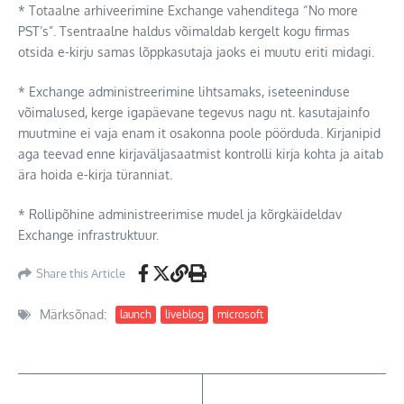
* Totaalne arhiveerimine Exchange vahenditega “No more
PST’s”. Tsentraalne haldus võimaldab kergelt kogu firmas
otsida e-kirju samas lõppkasutaja jaoks ei muutu eriti midagi.
* Exchange administreerimine lihtsamaks, iseteeninduse
võimalused, kerge igapäevane tegevus nagu nt. kasutajainfo
muutmine ei vaja enam it osakonna poole pöörduda. Kirjanipid
aga teevad enne kirjaväljasaatmist kontrolli kirja kohta ja aitab
ära hoida e-kirja türanniat.
* Rollipõhine administreerimise mudel ja kõrgkäideldav
Exchange infrastruktuur.
Share this Article
Märksõnad:
launch
liveblog
microsoft