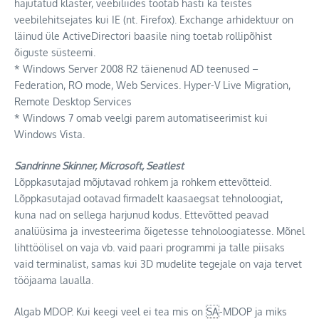
hajutatud klaster, veebiliides töötab hästi ka teistes
veebilehitsejates kui IE (nt. Firefox). Exchange arhidektuur on
läinud üle ActiveDirectori baasile ning toetab rollipõhist
õiguste süsteemi.
* Windows Server 2008 R2 täienenud AD teenused –
Federation, RO mode, Web Services. Hyper-V Live Migration,
Remote Desktop Services
* Windows 7 omab veelgi parem automatiseerimist kui
Windows Vista.
Sandrinne Skinner, Microsoft, Seatlest
Lõppkasutajad mõjutavad rohkem ja rohkem ettevõtteid.
Lõppkasutajad ootavad firmadelt kaasaegsat tehnoloogiat,
kuna nad on sellega harjunud kodus. Ettevõtted peavad
analüüsima ja investeerima õigetesse tehnoloogiatesse. Mõnel
lihttöölisel on vaja vb. vaid paari programmi ja talle piisaks
vaid terminalist, samas kui 3D mudelite tegejale on vaja tervet
tööjaama laualla.
Algab MDOP. Kui keegi veel ei tea mis on
SA
-MDOP ja miks