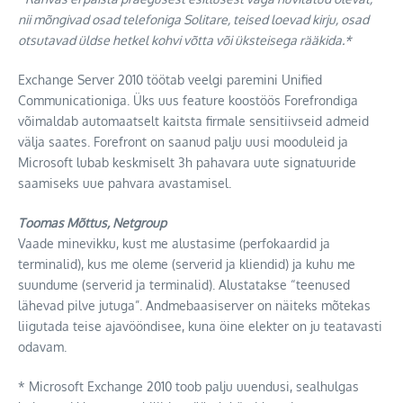
nii mõngivad osad telefoniga Solitare, teised loevad kirju, osad
otsutavad üldse hetkel kohvi võtta või üksteisega rääkida.*
Exchange Server 2010 töötab veelgi paremini Unified
Communicationiga. Üks uus feature koostöös Forefrondiga
võimaldab automaatselt kaitsta firmale sensitiivseid admeid
välja saates. Forefront on saanud palju uusi mooduleid ja
Microsoft lubab keskmiselt 3h pahavara uute signatuuride
saamiseks uue pahvara avastamisel.
Toomas Mõttus, Netgroup
Vaade minevikku, kust me alustasime (perfokaardid ja
terminalid), kus me oleme (serverid ja kliendid) ja kuhu me
suundume (serverid ja terminalid). Alustatakse “teenused
lähevad pilve jutuga”. Andmebaasiserver on näiteks mõtekas
liigutada teise ajavööndisee, kuna öine elekter on ju teatavasti
odavam.
* Microsoft Exchange 2010 toob palju uuendusi, sealhulgas