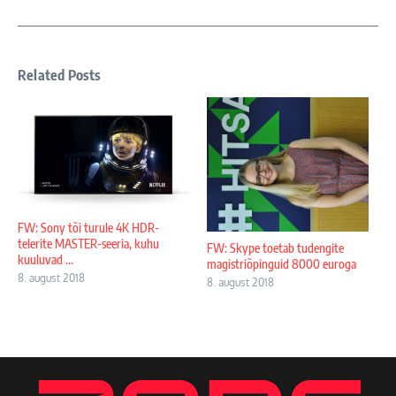
Related Posts
FW: Sony tõi turule 4K HDR-
telerite MASTER-seeria, kuhu
FW: Skype toetab tudengite
kuuluvad ...
magistriõpinguid 8000 euroga
8. august 2018
8. august 2018