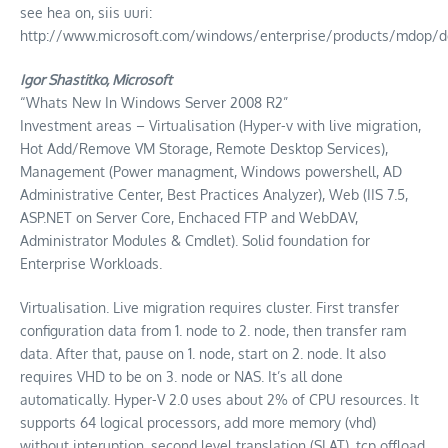
see hea on, siis uuri:
http://www.microsoft.com/windows/enterprise/products/mdop/de
Igor Shastitko, Microsoft
“Whats New In Windows Server 2008 R2”
Investment areas – Virtualisation (Hyper-v with live migration,
Hot Add/Remove VM Storage, Remote Desktop Services),
Management (Power managment, Windows powershell, AD
Administrative Center, Best Practices Analyzer), Web (IIS 7.5,
ASP.NET on Server Core, Enchaced FTP and WebDAV,
Administrator Modules & Cmdlet). Solid foundation for
Enterprise Workloads.
Virtualisation. Live migration requires cluster. First transfer
configuration data from 1. node to 2. node, then transfer ram
data. After that, pause on 1. node, start on 2. node. It also
requires VHD to be on 3. node or NAS. It’s all done
automatically. Hyper-V 2.0 uses about 2% of CPU resources. It
supports 64 logical processors, add more memory (vhd)
without interuption, second level translation (SLAT), tcp offload