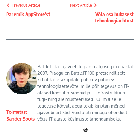
Previous Article
Next Article
Paremik AppStore’st
Võta osa hubasest
tehnoloogiaõhtust
BattleIT kui ajaveebile panin alguse juba aastal
2007. Praegu on BattleIT 100-protsendiliselt
kohalikul erakapitalil põhinev põhinev
tehnoloogiaettevõte, mille põhitegevus on IT-
alased konsultatsioonid ja IT-infrastruktuuri
tugi- ning arendusteenused. Kui mul selle
tegevuse kõrvalt aega tekib kirjutan mõned
Toimetas:
ajaveebi artiklid. Võid alati minuga ühendust
Sander Soots
võtta IT alaste küsimuste lahendamiseks.