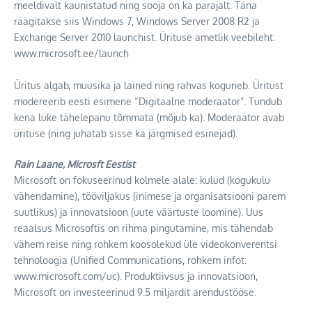
meeldivalt kaunistatud ning sooja on ka parajalt. Täna
räägitakse siis Windows 7, Windows Server 2008 R2 ja
Exchange Server 2010 launchist. Ürituse ametlik veebileht:
www.microsoft.ee/launch
Üritus algab, muusika ja lained ning rahvas koguneb. Üritust
modereerib eesti esimene “Digitaalne moderaator”. Tundub
kena lüke tähelepanu tõmmata (mõjub ka). Moderaator avab
ürituse (ning juhatab sisse ka järgmised esinejad).
Rain Laane, Microsft Eestist
Microsoft on fokuseerinud kolmele alale: kulud (kogukulu
vähendamine), tööviljakus (inimese ja organisatsiooni parem
suutlikus) ja innovatsioon (uute väärtuste loomine). Uus
reaalsus Microsoftis on rihma pingutamine, mis tähendab
vähem reise ning rohkem koosolekud üle videokonverentsi
tehnoloogia (Unified Communications, rohkem infot:
www.microsoft.com/uc). Produktiivsus ja innovatsioon,
Microsoft on investeerinud 9.5 miljardit arendustööse.