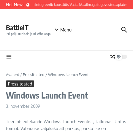
Sisu juurde
Hot News
Jõhvi haigla integreerib koostöös Vaata Maailmaga tegevusteraapiatesse 
BattleIT
Menu
Nii palju uudiseid ja nii vähe aega…
Avaleht
/
Pressiteated
/
Windows Launch Event
Pressiteated
Windows Launch Event
3. november 2009
Teen otseülekande Windows Launch Eventist, Tallinnas. Üritus
toimub Vabaduse väljakaku all parklas, parkla ise on