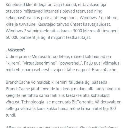
Kõnelused klientidega on välja toonud, et tavakasutaja
otsustab, mõjutavad internetis olevad teenused ning
kekonnasõbralikus pole alati esiplaanil. Windows 7 on lihtne,
kiire ja turvaline. Kasutajad tahvad ühtset kasutajaliidest.
Windows 7 valmimisele aitas kaasa 3000 Microsofti inseneri,
50 000 partnerit ja ligi 8 miljonit testkasutajat.
, Microsoft
Üldine promo Microsofti toodetele, mõned kuldmunad on
“kiirem”, “virtualiseerimine”, “powershell”. Palju uusi võimalusi
mida vb. enamusel eestis vaja ei lähe nagu nt. BranchCache.
BranchCache võimaldab kiiremini failidele ligi pääseda.
BranchCache jätab meelde kui keegi midagi alla laeb, ning kui
keegi teine tahab sama faili siis laetakse alla kohalikust
võrgust. Tehnoloogia ise meenutab BitTorrentit. Väidetavalt on
sellega võimalik kuus kokku hoida mõne firma näitel ligi 100
tundi.
*Rahvas ei paista praegusest esitlusest väga huvitatud olevat,