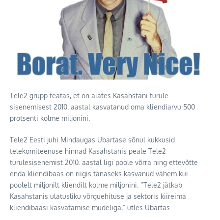
Tele2 grupp teatas, et on alates Kasahstani turule
sisenemisest 2010. aastal kasvatanud oma kliendiarvu 500
protsenti kolme miljonini.
Tele2 Eesti juhi Mindaugas Ubartase sõnul kukkusid
telekomiteenuse hinnad Kasahstanis peale Tele2
turulesisenemist 2010. aastal ligi poole võrra ning ettevõtte
enda kliendibaas on riigis tänaseks kasvanud vähem kui
poolelt miljonilt kliendilt kolme miljonini. “Tele2 jätkab
Kasahstanis ulatusliku võrguehituse ja sektoris kiireima
kliendibaasi kasvatamise mudeliga,” ütles Ubartas.