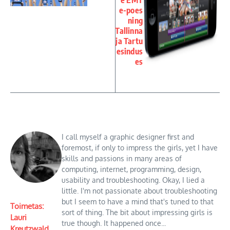
e EMT
e-poes
ning
Tallinna
ja Tartu
esindus
es
I call myself a graphic designer first and
foremost, if only to impress the girls, yet I have
skills and passions in many areas of
computing, internet, programming, design,
usability and troubleshooting. Okay, I lied a
little. I'm not passionate about troubleshooting
but I seem to have a mind that's tuned to that
Toimetas:
sort of thing. The bit about impressing girls is
Lauri
true though. It happened once...
Kreutzwald