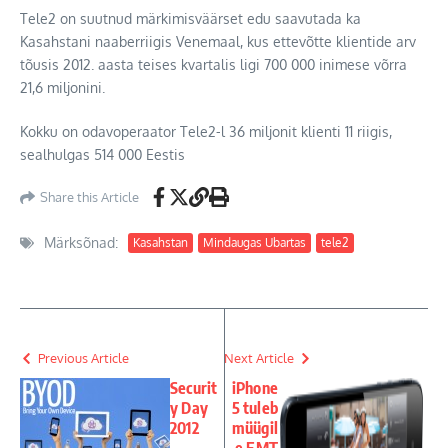
Tele2 on suutnud märkimisväärset edu saavutada ka
Kasahstani naaberriigis Venemaal, kus ettevõtte klientide arv
tõusis 2012. aasta teises kvartalis ligi 700 000 inimese võrra
21,6 miljonini.
Kokku on odavoperaator Tele2-l 36 miljonit klienti 11 riigis,
sealhulgas 514 000 Eestis
Share this Article
Märksõnad:
Kasahstan
Mindaugas Ubartas
tele2
Previous Article
Next Article
Securit
iPhone
y Day
5 tuleb
2012
müügil