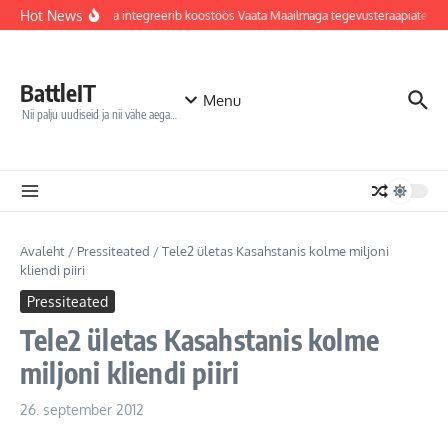
Sisu juurde
Hot News
Jõhvi haigla integreerib koostöös Vaata Maailmaga tegevusteraapiatesse
BattleIT
Menu
Nii palju uudiseid ja nii vähe aega…
Avaleht
/
Pressiteated
/
Tele2 ületas Kasahstanis kolme miljoni
kliendi piiri
Pressiteated
Tele2 ületas Kasahstanis kolme
miljoni kliendi piiri
26. september 2012