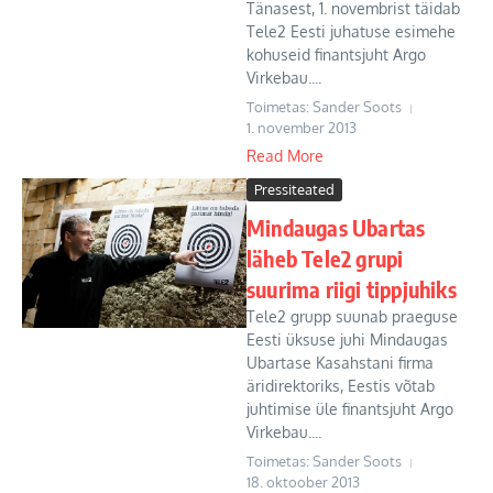
Tänasest, 1. novembrist täidab
Tele2 Eesti juhatuse esimehe
kohuseid finantsjuht Argo
Virkebau....
Toimetas: Sander Soots
1. november 2013
Read More
Pressiteated
Mindaugas Ubartas
läheb Tele2 grupi
suurima riigi tippjuhiks
Tele2 grupp suunab praeguse
Eesti üksuse juhi Mindaugas
Ubartase Kasahstani firma
äridirektoriks, Eestis võtab
juhtimise üle finantsjuht Argo
Virkebau....
Toimetas: Sander Soots
18. oktoober 2013