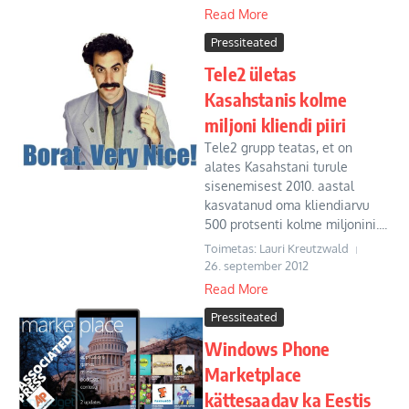
Read More
Pressiteated
Tele2 ületas
Kasahstanis kolme
miljoni kliendi piiri
Tele2 grupp teatas, et on
alates Kasahstani turule
sisenemisest 2010. aastal
kasvatanud oma kliendiarvu
500 protsenti kolme miljonini....
Toimetas: Lauri Kreutzwald
26. september 2012
Read More
Pressiteated
Windows Phone
Marketplace
kättesaadav ka Eestis