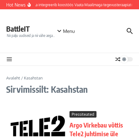
Sisu juurde
Hot News
Jõhvi haigla integreerib koostöös Vaata Maailmaga tegevusteraapiatess
BattleIT
Menu
Nii palju uudiseid ja nii vähe aega…
Avaleht
/
Kasahstan
Sirvimissilt: Kasahstan
Pressiteated
Argo Virkebau võttis
Tele2 juhtimise üle