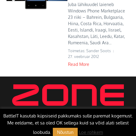
Juba lähikuudel laieneb
Windows Phone Marketplace
23 riiki – Bahrein, Bulgaaria,
Hiina, Costa Rica, Horvaatia,
Eesti, Islandi, Iraagi, Iisrael,
Kasahstan, Läti, Leedu, Katar,
Rumeenia, Saudi Ara...
Toimetas: Sander Soots
27. veebruar 2012
Read More
BattleIT kasutab küpsiseid pakkumaks sulle paremat kogemust.
Me eeldame, et sa oled OK sellega kuid sa võid alati sellest
Copyright © 2026 BattleIT | Toetab
Uudisteajakiri X
loobuda.
Loe rohkem
Nõustun