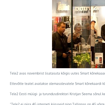
Tele2 avas novembrist lisatasuta kõigis uutes Smart kõnekaaart
Ettevõtte teatel avatakse olemasolevatele Smart kõnekaardi kli
Tele2 Eesti müügi- ja turundusdirektori Kristjan Seema sõnul ke
“Tele2 ei piira 4G interneti kiiruseid ning Tallinnas on 4G võ