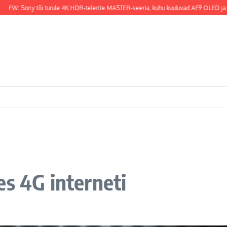
 Sony tõi turule 4K HDR-telerite MASTER-seeria, kuhu kuuluvad AF9 OLED ja ZF9 LC
es 4G interneti