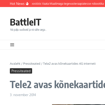
Sisu juurde
Hot News
haigla integreerib koostöös Vaata Maailmaga tegevusteraapiatesse robootika
FW:
BattleIT
Nii palju uudiseid ja nii vähe aega…
Avaleht
/
Pressiteated
/
Tele2 avas kõnekaartides 4G interneti
Pressiteated
Tele2 avas kõnekaartid
3. november 2014