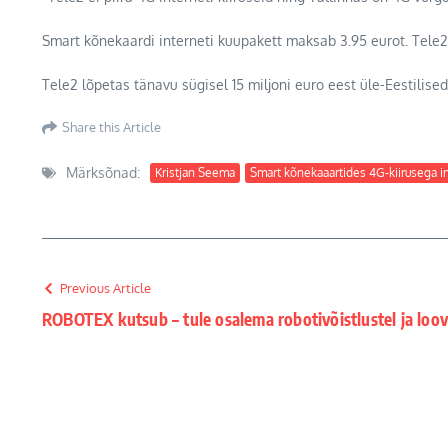
Smart kõnekaardi interneti kuupakett maksab 3.95 eurot. Tele
Tele2 lõpetas tänavu sügisel 15 miljoni euro eest üle-Eestili
Share this Article
Märksõnad:
Kristjan Seema
Smart kõnekaaartides 4G-kiirusega i
Previous Article
ROBOTEX kutsub – tule osalema robotivõistlustel ja loov