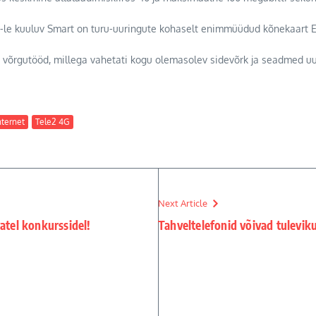
2-le kuuluv Smart on turu-uuringute kohaselt enimmüüdud kõnekaart E
sed võrgutööd, millega vahetati kogu olemasolev sidevõrk ja seadmed u
nternet
Tele2 4G
Next Article
atel konkurssidel!
Tahveltelefonid võivad tulevik