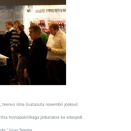
, teenus ilma lisatasuta novembri jooksul.
htsa hinnapoliitikaga jätkatakse ka edaspidi.
dis,” lisas Seema.