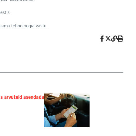
estis.
usima tehnoloogia vastu.
us arvuteid asendada