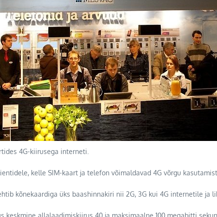
ides 4G-kiirusega interneti.
entidele, kelle SIM-kaart ja telefon võimaldavad 4G võrgu kasutamist
htib kõnekaardiga üks baashinnakiri nii 2G, 3G kui 4G internetile ja li
rgus keskmine allalaadimiskiirus 40 ja maksimaalne 100 megabitti sekun