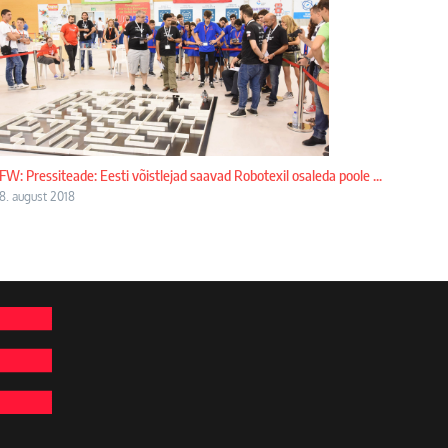
FW: Pressiteade: Eesti võistlejad saavad Robotexil osaleda poole ...
8. august 2018