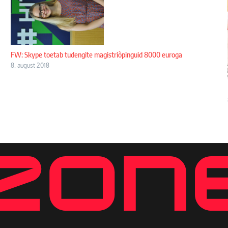
FW: Skype toetab tudengite magistriõpinguid 8000 euroga
8. august 2018