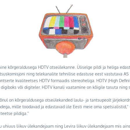
ine kõrgeraldusega HDTV otseülekanne. Üliselge pildi ja heliga edastat
tsuskomisjoni ning telekanalite tehnilise edastuse eest vastutava AS L
ntserte kvaliteetses HDTV formaadis stereoheliga. HDTV (High Defini
digiboks või digiteler. HDTV kanali vaatamine on kõigile tasuta ning 
nul on kõrgeraldusega otseülekanded laulu- ja tantsupeolt järjekord
a, mille toodavad ja edastavad üle Eesti meie oma spetsialistid,“ ü
teetse pildiga.“
u uhiuus liikuv ülekandejaam ning Levira liikuv ülekandejaam mis a