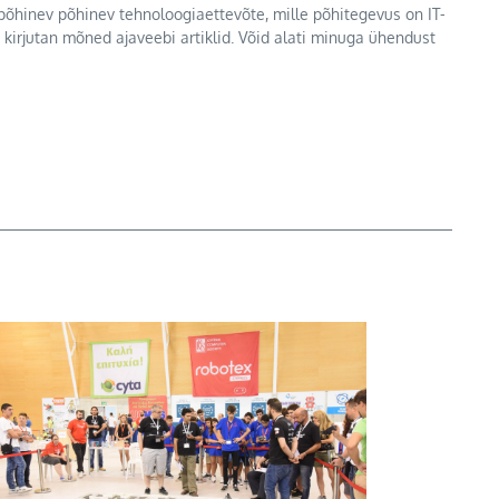
l põhinev põhinev tehnoloogiaettevõte, mille põhitegevus on IT-
b kirjutan mõned ajaveebi artiklid. Võid alati minuga ühendust