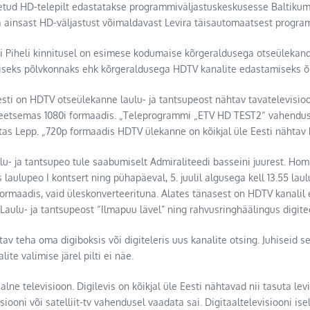
tud HD-telepilt edastatakse programmiväljastuskeskusesse Baltikumi 
a ainsast HD-väljastust võimaldavast Levira täisautomaatsest progra
Jüri Piheli kinnitusel on esimese kodumaise kõrgeraldusega otseülekan
ärgmiseks põlvkonnaks ehk kõrgeraldusega HDTV kanalite edastamiseks õ
 Eesti on HDTV otseülekanne laulu- ja tantsupeost nähtav tavatelevisioo
iteetsemas 1080i formaadis. „Teleprogrammi „ETV HD TEST2“ vahendus
gitas Lepp. „720p formaadis HDTV ülekanne on kõikjal üle Eesti nähtav
ulu- ja tantsupeo tule saabumiselt Admiraliteedi basseini juurest. Hom
is laulupeo I kontsert ning pühapäeval, 5. juulil algusega kell 13.55 lau
formaadis, vaid üleskonverteerituna. Alates tänasest on HDTV kanalil
Laulu- ja tantsupeost “Ilmapuu lävel” ning rahvusringhäälingus digite
av teha oma digiboksis või digiteleris uus kanalite otsing. Juhiseid s
te valimise järel pilti ei näe.
ne televisioon. Digilevis on kõikjal üle Eesti nähtavad nii tasuta lev
ooni või satelliit-tv vahendusel vaadata sai. Digitaaltelevisiooni ise