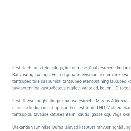
Eesti teeb täna teleajalugu, kui eetrisse jõuab esimene koduma
Rahvusringhäälingu, Eesti digitaaltelevisioonile ülemineku vali
tantsupeo tule saabumist, tantsupeo etendust ning laulupeo ko
tavaantenniga vastuvõetava digilevi vaatajad, kel on HD-toega 
Eesti Rahvusringhäälingu juhatuse esimehe Margus Allikmaa sõ
esimese kodumaisest tippsündmusest tehtud HDTV otseülekandeg
tantsupidu tavalise katuseantenni kaudu igasse koju väga kvali
Ülekande valmimise juures leiavad kasutust rahvusringhääling