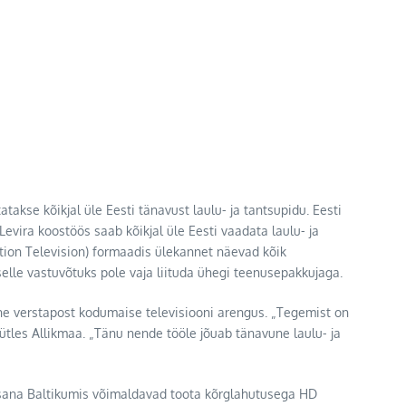
akse kõikjal üle Eesti tänavust laulu- ja tantsupidu. Eesti
evira koostöös saab kõikjal üle Eesti vaadata laulu- ja
tion Television) formaadis ülekannet näevad kõik
selle vastuvõtuks pole vaja liituda ühegi teenusepakkujaga.
ne verstapost kodumaise televisiooni arengus. „Tegemist on
tles Allikmaa. „Tänu nende tööle jõuab tänavune laulu- ja
insana Baltikumis võimaldavad toota kõrglahutusega HD