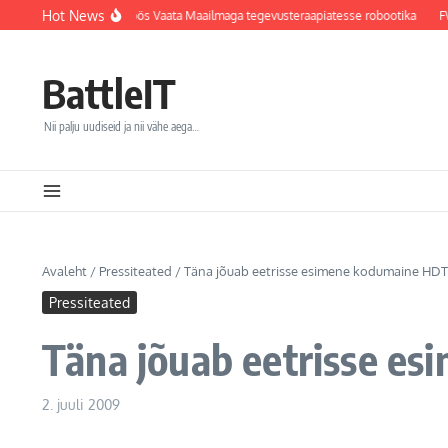
Sisu juurde
Hot News
igla integreerib koostöös Vaata Maailmaga tegevusteraapiatesse robootika
FW: 
BattleIT
Nii palju uudiseid ja nii vähe aega…
Avaleht
/
Pressiteated
/
Täna jõuab eetrisse esimene kodumaine HD
Pressiteated
Täna jõuab eetrisse e
2. juuli 2009