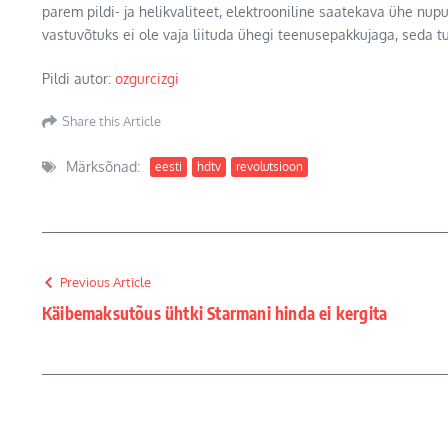
parem pildi- ja helikvaliteet, elektrooniline saatekava ühe nupu
vastuvõtuks ei ole vaja liituda ühegi teenusepakkujaga, seda tu
Pildi autor:
ozgurcizgi
Share this Article
Märksõnad:
eesti
hdtv
revolutsioon
Previous Article
Käibemaksutõus ühtki Starmani hinda ei kergita