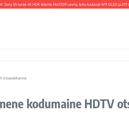
Sony tõi turule 4K HDR-telerite MASTER-seeria, kuhu kuuluvad AF9 OLED ja ZF9 LCD 
TV otseülekanne
simene kodumaine HDTV o