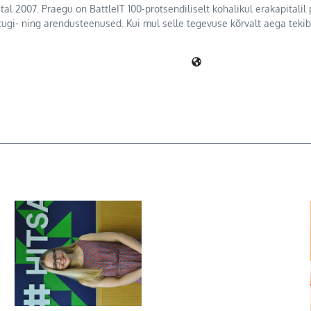
tal 2007. Praegu on BattleIT 100-protsendiliselt kohalikul erakapitali
 tugi- ning arendusteenused. Kui mul selle tegevuse kõrvalt aega teki