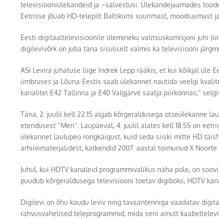
televisiooniülekandeid ja –salvestusi. Ülekandejaamades toode
Eetrisse jõuab HD-telepilt Baltikumi suurimast, moodsaimast j
Eesti digitaaltelevisioonile ülemineku valitsuskomisjoni juhi 
digilevivõrk on juba täna sisuliselt valmis ka televisiooni j
ASi Levira juhatuse liige Indrek Lepp rääkis, et kui kõikjal üle
ümbruses ja Lõuna-Eestis saab ülekannet nautida veelgi kval
kanalitel E42 Tallinna ja E40 Valgjärve saatja piirkonnas,“ sel
Täna, 2. juulil kell 22.15 algab kõrgeraldusega otseülekanne la
etendusest “Meri”. Laupäeval, 4. juulil alates kell 18.55 on eetr
ülekannet laulupeo rongkäigust, kuid seda siiski mitte HD täis
arhiivimaterjalidest, katkendid 2007. aastal toimunud X Noorte 
Juhul, kui HDTV kanaleid programmivalikus näha pole, on soovit
puudub kõrgeraldusega televisiooni toetav digiboks, HDTV kanali
Digilevi on õhu kaudu leviv ning tavaantenniga vaadatav digitaal
rahvusvahelised teleprogrammid, mida seni ainult kaabeltelevisi