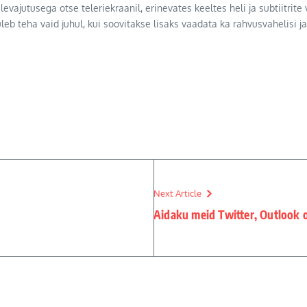
levajutusega otse teleriekraanil, erinevates keeltes heli ja subtiitrit
leb teha vaid juhul, kui soovitakse lisaks vaadata ka rahvusvahelisi j
Next Article
Aidaku meid Twitter, Outlook o