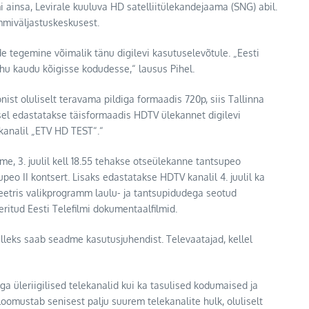
ainsa, Levirale kuuluva HD satelliitülekandejaama (SNG) abil.
mmiväljastuskeskusest.
de tegemine võimalik tänu digilevi kasutuselevõtule. „Eesti
hu kaudu kõigisse kodudesse,“ lausus Pihel.
nist oluliselt teravama pildiga formaadis 720p, siis Tallinna
el edastatakse täisformaadis HDTV ülekannet digilevi
 kanalil „ETV HD TEST“.“
me, 3. juulil kell 18.55 tehakse otseülekanne tantsupeo
lupeo II kontsert. Lisaks edastatakse HDTV kanalil 4. juulil ka
 eetris valikprogramm laulu- ja tantsupidudega seotud
eritud Eesti Telefilmi dokumentaalfilmid.
elleks saab seadme kasutusjuhendist. Televaatajad, kellel
iga üleriigilised telekanalid kui ka tasulised kodumaised ja
loomustab senisest palju suurem telekanalite hulk, oluliselt