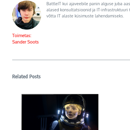
BattleIT kui ajaveebile panin alguse juba aas
alased konsultatsioonid ja IT-infrastruktuuri
võtta IT alaste küsimuste lahendamiseks.
Toimetas:
Sander Soots
Related Posts