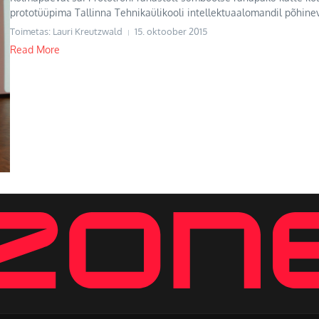
prototüüpima Tallinna Tehnikaülikooli intellektuaalomandil põhinev
Toimetas: Lauri Kreutzwald
15. oktoober 2015
Read More