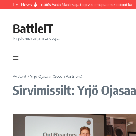
Sisu juurde
Hot News
vi haigla integreerib koostöös Vaata Maailmaga tegevusteraapiatesse robootika
BattleIT
Nii palju uudiseid ja nii vähe aega…
Avaleht
/
Yrjö Ojasaar (Solon Partners)
Sirvimissilt: Yrjö Ojasa