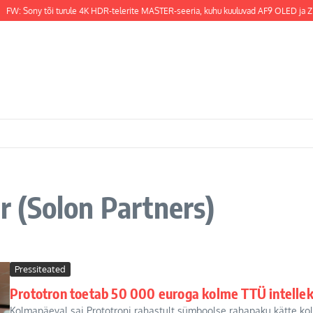
FW: Sony tõi turule 4K HDR-telerite MASTER-seeria, kuhu kuuluvad AF9 OLED ja ZF9
ar (Solon Partners)
Pressiteated
Prototron toetab 50 000 euroga kolme TTÜ intellek
Kolmapäeval sai Prototroni rahastult sümboolse rahapaku kätte k