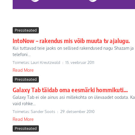
Pressiteated
IntoNow – rakendus mis võib muuta tv ajalugu.
Kui tuttavad teie jaoks on sellised rakendused nagu Shazam ja
telefoni...
Toimetas: Lauri Kreutzwald
15. veebruar 2011
Read More
Pressiteated
Galaxy Tab täidab oma eesmärki hommikuti…
Galaxy Tab ei ole ainus asi millekohta on ülevaadet oodata. K
vaid rohke...
Toimetas: Sander Soots
29. detsember 2010
Read More
Pressiteated