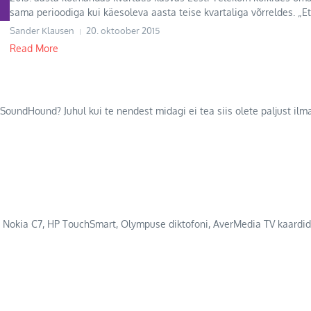
sama perioodiga kui käesoleva aasta teise kvartaliga võrreldes. „Ett
Sander Klausen
20. oktoober 2015
Read More
 SoundHound? Juhul kui te nendest midagi ei tea siis olete paljust i
a Nokia C7, HP TouchSmart, Olympuse diktofoni, AverMedia TV kaardid 