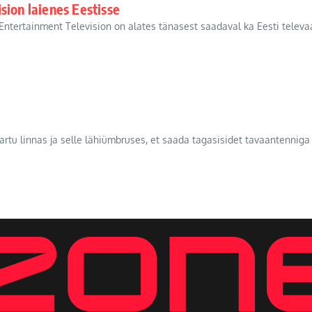
sion laienes Eestisse
Entertainment Television on alates tänasest saadaval ka Eesti televaat
 Tartu linnas ja selle lähiümbruses, et saada tagasisidet tavaantennig