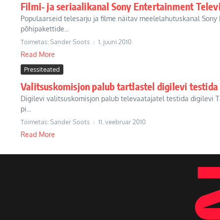
Filmi- ja seriaalikanal Sony Entertainment Televi
Populaarseid telesarju ja filme näitav meelelahutuskanal Sony 
põhipakettide...
Toimetas: Sander Soots
1. juuni 2010
Read More
Pressiteated
Valitsuskomisjon palub tartlastel digilevi testida
Digilevi valitsuskomisjon palub televaatajatel testida digilevi
pi...
Toimetas: Sander Soots
11. veebruar 2010
Read More