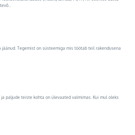
evõ...
lma jäänud. Tegemist on süsteemiga mis töötab teil rakendusena
ja paljude teiste kohta on ülevaated valmimas. Kui mul oleks