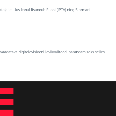
ajaile. Uus kanal lisandub Elioni (IPTV) ning Starmani
a vaadatava digitelevisiooni levikvaliteedi parandamiseks selles