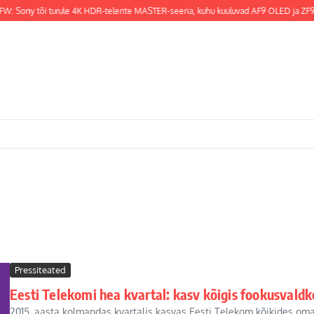
W: Sony tõi turule 4K HDR-telerite MASTER-seeria, kuhu kuuluvad AF9 OLED ja ZF9 L
Pressiteated
Eesti Telekomi hea kvartal: kasv kõigis fookusvald
2015. aasta kolmandas kvartalis kasvas Eesti Telekom kõikides oma f