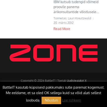
IBM kutsub tudengid võimeid
proovile panema
ärikonsultantide võistlusele....
Toimetas: Lauri Kreutzwald
20. märts 2012
Read More
Copyright © 2026 BattleIT | Toetab
Uudisteajakiri X
BattleIT kasutab küpsiseid pakkumaks sulle paremat kogemust.
Me eeldame, et sa oled OK sellega kuid sa võid alati sellest
loobuda.
Loe rohkem
Nõustun