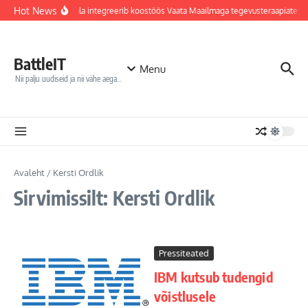
Sisu juurde
Hot News
Jõhvi haigla integreerib koostöös Vaata Maailmaga tegevusteraapiatess
BattleIT
Menu
Nii palju uudiseid ja nii vähe aega…
Avaleht
/
Kersti Ordlik
Sirvimissilt: Kersti Ordlik
Pressiteated
IBM kutsub tudengid
võistlusele