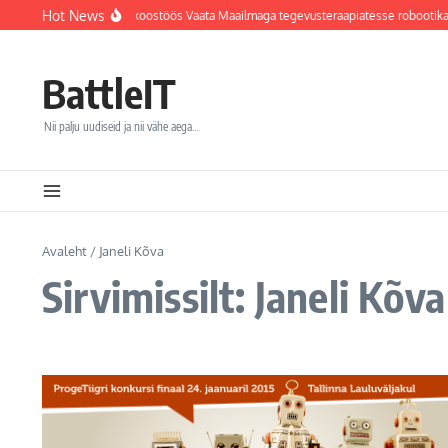
Sisu juurde
Hot News
Jõhvi haigla integreerib koostöös Vaata Maailmaga tegevusteraapiatesse robootika
BattleIT
Nii palju uudiseid ja nii vähe aega…
Avaleht
/
Janeli Kõva
Sirvimissilt: Janeli Kõva