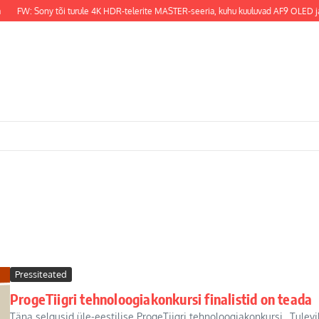
FW: Sony tõi turule 4K HDR-telerite MASTER-seeria, kuhu kuuluvad AF9 OLED ja 
Pressiteated
ProgeTiigri tehnoloogiakonkursi finalistid on teada
Täna selgusid üle-eestilise ProgeTiigri tehnoloogiakonkursi „Tulevik