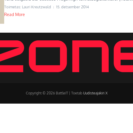
Toimetas: Lauri Kreutzwald
15. detsember 2014
Read More
Copyright © 2026 BattleIT | Toetab
Uudisteajakiri X