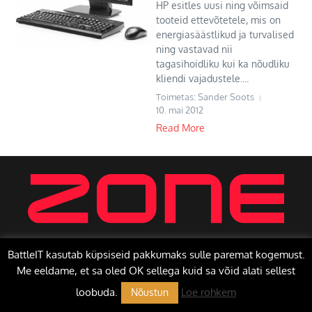
HP esitles uusi ning võimsaid
tooteid ettevõtetele, mis on
energiasäästlikud ja turvalised
ning vastavad nii
tagasihoidliku kui ka nõudliku
kliendi vajadustele....
Toimetas: Sander Soots
10. mai 2012
Read More
BattleIT kasutab küpsiseid pakkumaks sulle paremat kogemust.
Me eeldame, et sa oled OK sellega kuid sa võid alati sellest
Copyright © 2026 BattleIT | Toetab
Uudisteajakiri X
loobuda.
Loe rohkem
Nõustun