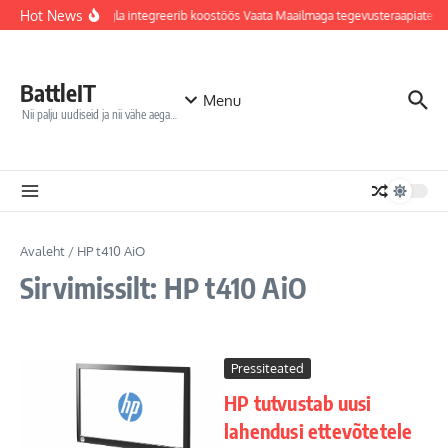
Sisu juurde
Hot News
Jõhvi haigla integreerib koostöös Vaata Maailmaga tegevusteraapiatess
BattleIT
Menu
Nii palju uudiseid ja nii vähe aega…
Avaleht
/
HP t410 AiO
Sirvimissilt: HP t410 AiO
Pressiteated
HP tutvustab uusi
lahendusi ettevõtetele