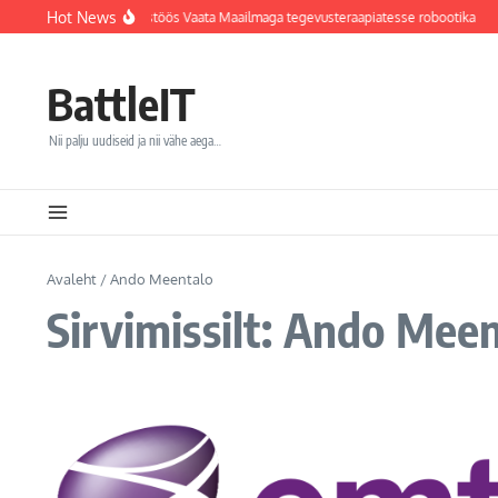
Sisu juurde
Hot News
vi haigla integreerib koostöös Vaata Maailmaga tegevusteraapiatesse robootika
BattleIT
Nii palju uudiseid ja nii vähe aega…
Avaleht
/
Ando Meentalo
Sirvimissilt: Ando Mee