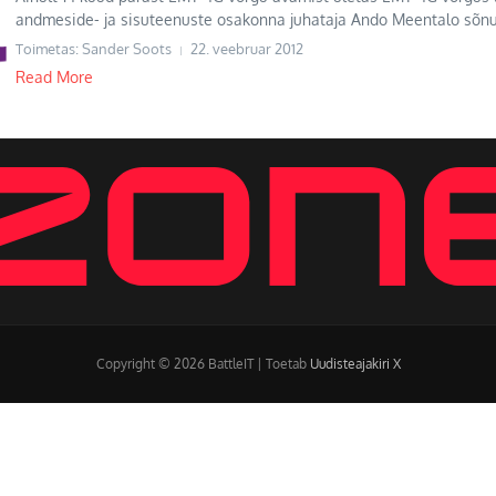
andmeside- ja sisuteenuste osakonna juhataja Ando Meentalo sõnul 
Toimetas: Sander Soots
22. veebruar 2012
Read More
Copyright © 2026 BattleIT | Toetab
Uudisteajakiri X