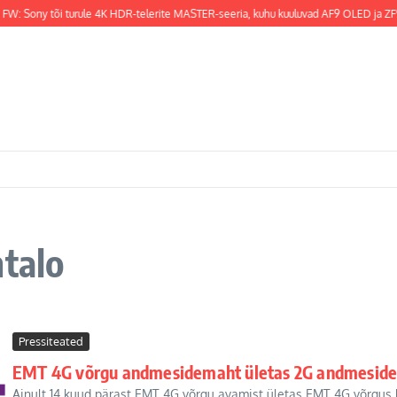
FW: Sony tõi turule 4K HDR-telerite MASTER-seeria, kuhu kuuluvad AF9 OLED ja ZF9 
ntalo
Pressiteated
EMT 4G võrgu andmesidemaht ületas 2G andmesid
Ainult 14 kuud pärast EMT 4G võrgu avamist ületas EMT 4G võrgu