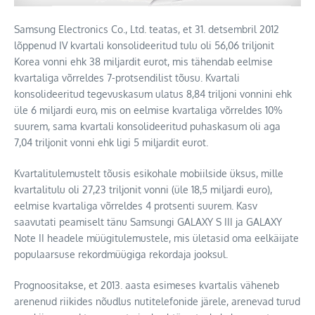
Samsung Electronics Co., Ltd. teatas, et 31. detsembril 2012
lõppenud IV kvartali konsolideeritud tulu oli 56,06 triljonit
Korea vonni ehk 38 miljardit eurot, mis tähendab eelmise
kvartaliga võrreldes 7-protsendilist tõusu.
Kvartali
konsolideeritud tegevuskasum ulatus 8,84 triljoni vonnini ehk
üle 6 miljardi euro, mis on eelmise kvartaliga võrreldes 10%
suurem, sama kvartali konsolideeritud puhaskasum oli aga
7,04 triljonit vonni ehk ligi 5 miljardit eurot.
Kvartalitulemustelt tõusis esikohale mobiilside üksus, mille
kvartalitulu oli 27,23 triljonit vonni (üle 18,5 miljardi euro),
eelmise kvartaliga võrreldes 4 protsenti suurem. Kasv
saavutati peamiselt tänu Samsungi GALAXY S III ja GALAXY
Note II headele müügitulemustele, mis ületasid oma eelkäijate
populaarsuse rekordmüügiga rekordaja jooksul.
Prognoositakse, et 2013. aasta esimeses kvartalis väheneb
arenenud riikides nõudlus nutitelefonide järele, arenevad turud