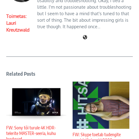
usability and troubleshooting. Okay, I lied a
little. I'm not passionate about troubleshooting
but I seem to have a mind that's tuned to that
Toimetas:
sort of thing. The bit about impressing girls is
Lauri
true though. It happened once...
Kreutzwald
Related Posts
FW: Sony tõi turule 4K HDR-
telerite MASTER-seeria, kuhu
FW: Skype toetab tudengite
kuuluvad ...