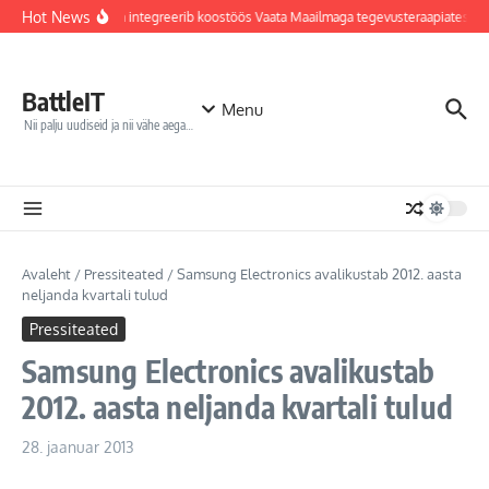
Sisu juurde
Hot News
Jõhvi haigla integreerib koostöös Vaata Maailmaga tegevusteraapiatesse 
BattleIT
Menu
Nii palju uudiseid ja nii vähe aega…
Avaleht
/
Pressiteated
/
Samsung Electronics avalikustab 2012. aasta
neljanda kvartali tulud
Pressiteated
Samsung Electronics avalikustab
2012. aasta neljanda kvartali tulud
28. jaanuar 2013