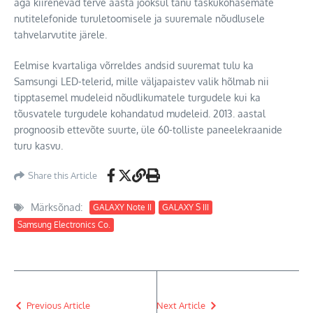
aga kiirenevad terve aasta jooksul tänu taskukohasemate
nutitelefonide turuletoomisele ja suuremale nõudlusele
tahvelarvutite järele.
Eelmise kvartaliga võrreldes andsid suuremat tulu ka
Samsungi LED-telerid, mille väljapaistev valik hõlmab nii
tipptasemel mudeleid nõudlikumatele turgudele kui ka
tõusvatele turgudele kohandatud mudeleid. 2013. aastal
prognoosib ettevõte suurte, üle 60-tolliste paneelekraanide
turu kasvu.
Share this Article
Märksõnad:
GALAXY Note II
GALAXY S III
Samsung Electronics Co.
Previous Article
Next Article