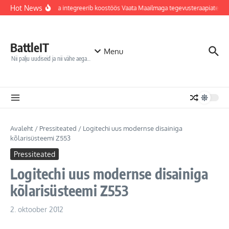
Sisu juurde
Hot News
Jõhvi haigla integreerib koostöös Vaata Maailmaga tegevusteraapiatesse
BattleIT
Menu
Nii palju uudiseid ja nii vähe aega…
Avaleht
/
Pressiteated
/
Logitechi uus modernse disainiga
kõlarisüsteemi Z553
Pressiteated
Logitechi uus modernse disainiga
kõlarisüsteemi Z553
2. oktoober 2012