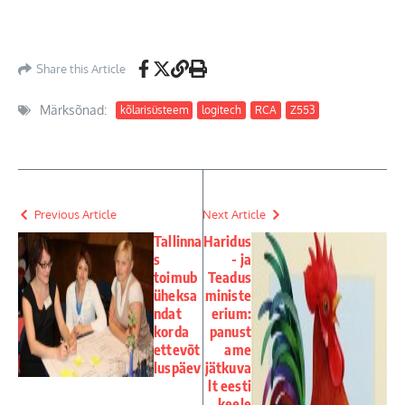
Share this Article
Märksõnad:
kõlarisüsteem
logitech
RCA
Z553
Previous Article
Next Article
Tallinna
Haridus
s
- ja
toimub
Teadus
üheksa
ministe
ndat
erium:
korda
panust
ettevõt
ame
luspäev
jätkuva
lt eesti
keele