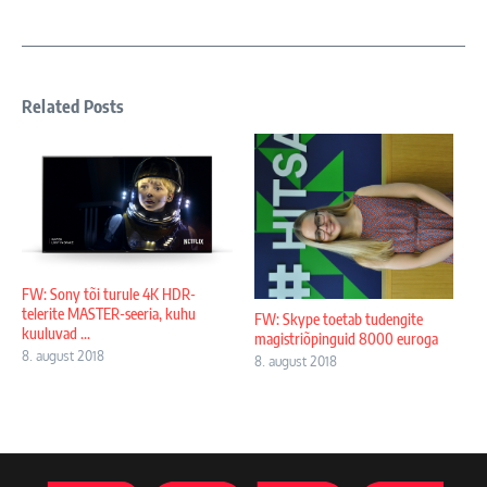
Related Posts
FW: Sony tõi turule 4K HDR-
telerite MASTER-seeria, kuhu
FW: Skype toetab tudengite
kuuluvad ...
magistriõpinguid 8000 euroga
8. august 2018
8. august 2018