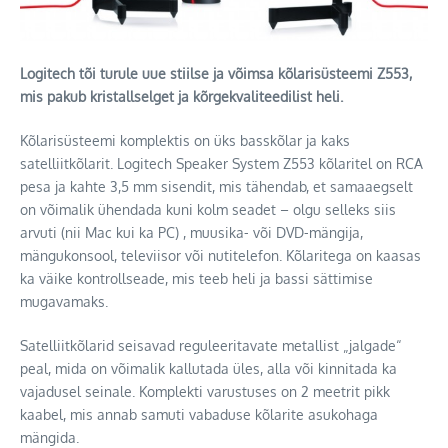
Logitech tõi turule uue stiilse ja võimsa kõlarisüsteemi Z553,
mis pakub kristallselget ja kõrgekvaliteedilist heli.
Kõlarisüsteemi komplektis on üks basskõlar ja kaks
satelliitkõlarit. Logitech Speaker System Z553 kõlaritel on RCA
pesa ja kahte 3,5 mm sisendit, mis tähendab, et samaaegselt
on võimalik ühendada kuni kolm seadet – olgu selleks siis
arvuti (nii Mac kui ka PC) , muusika- või DVD-mängija,
mängukonsool, televiisor või nutitelefon. Kõlaritega on kaasas
ka väike kontrollseade, mis teeb heli ja bassi sättimise
mugavamaks.
Satelliitkõlarid seisavad reguleeritavate metallist „jalgade“
peal, mida on võimalik kallutada üles, alla või kinnitada ka
vajadusel seinale. Komplekti varustuses on 2 meetrit pikk
kaabel, mis annab samuti vabaduse kõlarite asukohaga
mängida.