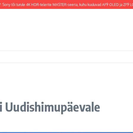
tõi turule 4K HDR-telerite MASTER-seeria, kuhu kuuluvad AF9 OLED ja ZF9 LCD on k
isi Uudishimupäevale