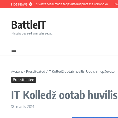
Sisu juurde
Hot News
 integreerib koostöös Vaata Maailmaga tegevusteraapiatesse robootika
FW: Sony 
BattleIT
Nii palju uudiseid ja nii vähe aega…
Avaleht
/
Pressiteated
/
IT Kolledž ootab huvilisi Uudishimupäevale
Pressiteated
IT Kolledž ootab huvil
18. märts 2014