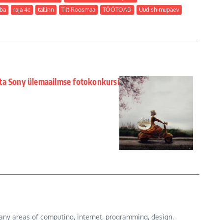
uba
raja 4c
tallinn
Tiit Roosmaa
TÖÖTOAD
Uudishimupäev
asta Sony ülemaailmse fotokonkursi
n many areas of computing, internet, programming, design,