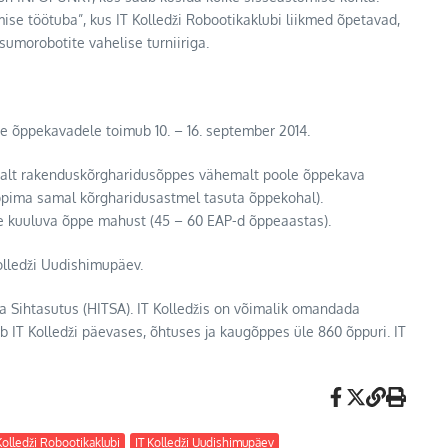
e töötuba”, kus IT Kolledži Robootikaklubi liikmed õpetavad,
umorobotite vahelise turniiriga.
pe õppekavadele toimub 10. – 16. september 2014.
evalt rakenduskõrgharidusõppes vähemalt poole õppekava
ppima samal kõrgharidusastmel tasuta õppekohal).
e kuuluva õppe mahust (45 – 60 EAP-d õppeaastas).
olledži Uudishimupäev.
a Sihtasutus (HITSA). IT Kolledžis on võimalik omandada
 IT Kolledži päevases, õhtuses ja kaugõppes üle 860 õppuri. IT
Kolledži Robootikaklubi
IT Kolledži Uudishimupäev