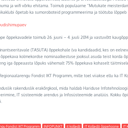
numa ja wifi võrku ehitama. Toimub populaarne “Mutukate meisterdamis
tikaklubi õpetab ka sumoroboteid programmeerima ja töötuba lõppeb s
uudishimupaev
pe õppekavadele toimub 26. juuni – 4. juuli 2014 ja vastuvõtt kaugõp
ifinantseeritavale (TASUTA) õppekohale (va kandidaadid, kes on eeln
e õppekava kolmekordse nominaalkestuse jooksul asuda teist korda õ
udeng iga õppeaasta lõpuks vähemalt 75% õppekava kohaselt täitmisel
egionaalarengu Fondist IKT Programm, mille toel viiakse ellu ka IT K
unduslik rakenduslik erakõrgkool, mida haldab Hariduse Infotehnoloogi
rimine, IT süsteemide arendus ja Infosüsteemide analüüs. Kokku õpib
i.
ngu Fondist IKT Programm
INFOPUNKT
it kolledž
IT Kolledži õppehoone
IT 