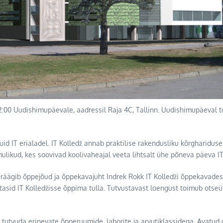
ll 12:00 Uudishimupäevale, aadressil Raja 4C, Tallinn. Uudishimupäeva
id IT erialadel. IT Kolledž annab praktilise rakendusliku kõrgharidus
ikud, kes soovivad koolivaheajal veeta lihtsalt ühe põneva päeva IT 
 räägib õppejõud ja õppekavajuht Indrek Rokk IT Kolledži õppekavade
asid IT Kolledžisse õppima tulla. Tutvustavast loengust toimub otseü
b tutvuda erinevate õpperuumide, laborite ja arvutiklassidega. Avatu