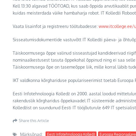
Kell 13:30 algavad TÖÖTOAD, kus saab õppida arvutikaablit pu
kuidas meisterdada väike hambaharja robot. IT Kolledži Roboo
Vaata lisainfot ja registreeru töötubadesse:
www.itcollege.ee/
Sisseatumisdokumentide vastuvõtt IT Kolledži päeva- ja õhtuõp
Täiskoormusega õppe valinud sisseastujad kandideerivad riig
nominaalkestusest tasuta õppekohal õppinud ning ei saa sell
Täiskoormusega õpe on tasemeõppe liik, mille korral läbib t
IKT valdkonna kõrghariduse populariseerimist toetab Euroopa R
Eesti Infotehnoloogia Kolledž on 2000. aastal loodud mittetul
rakenduslik kõrgharidus õppekavadel IT süsteemide administree
Kolledžist on suundunud Eesti IT tööjõuturule 649 IT spetsialist
Share this Article
Märksõnad:
Eesti Infotehnoloogia Kolledž
Euroopa Regionaalare