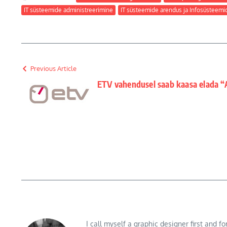
IT süsteemide administreerimine
IT süsteemide arendus ja Infosüsteemi
Previous Article
ETV vahendusel saab kaasa elada “A
I call myself a graphic designer first and f