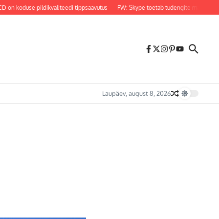
oduse pildikvaliteedi tippsaavutus
FW: Skype toetab tudengite magistriõpingui
Laupäev, august 8, 2026