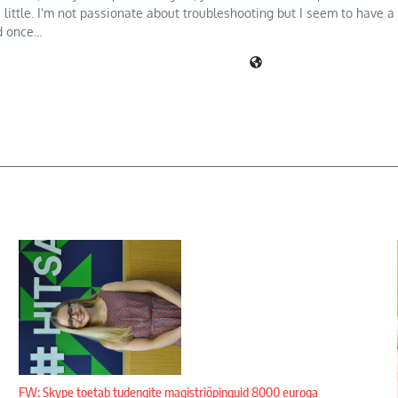
a little. I'm not passionate about troubleshooting but I seem to have a 
 once...
FW: Skype toetab tudengite magistriõpinguid 8000 euroga