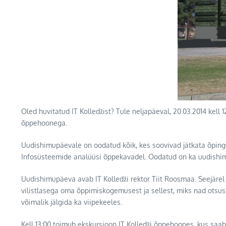
Oled huvitatud IT Kolledžist? Tule neljapäeval, 20.03.2014 ke
õppehoonega.
Uudishimupäevale on oodatud kõik, kes soovivad jätkata õpingu
Infosüsteemide analüüsi õppekavadel. Oodatud on ka uudishimul
Uudishimupäeva avab IT Kolledži rektor Tiit Roosmaa. Seejärel
vilistlasega oma õppimiskogemusest ja sellest, miks nad otsust
võimalik jälgida ka viipekeeles.
Kell 13:00 toimub ekskursioon IT Kolledži õppehoones, kus saa