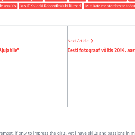
de analüüs
kus IT Kolledži Robootikaklubi liikmed
Mutukate meisterdamise tööt
Next Article
jujahile”
Eesti fotograaf võitis 2014. a
oremost, if only to impress the girls, yet I have skills and passions i