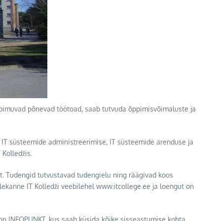
l toimuvad põnevad töötoad, saab tutvuda õppimisvõimaluste ja
e IT süsteemide administreerimise, IT süsteemide arenduse ja
Kolledžis.
st. Tudengid tutvustavad tudengielu ning räägivad koos
lekanne IT Kolledži veebilehel www.itcollege.ee ja loengut on
d on INFOPUNKT, kus saab küsida kõike sisseastumise kohta.