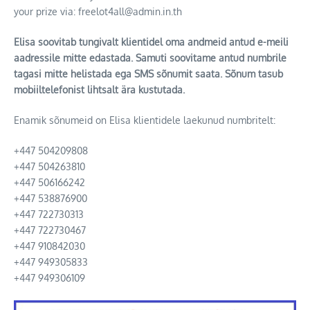
your prize via: freelot4all@admin.in.th
Elisa soovitab tungivalt klientidel oma andmeid antud e-meili
aadressile mitte edastada. Samuti soovitame antud numbrile
tagasi mitte helistada ega SMS sõnumit saata. Sõnum tasub
mobiiltelefonist lihtsalt ära kustutada.
Enamik sõnumeid on Elisa klientidele laekunud numbritelt:
+447 504209808
+447 504263810
+447 506166242
+447 538876900
+447 722730313
+447 722730467
+447 910842030
+447 949305833
+447 949306109