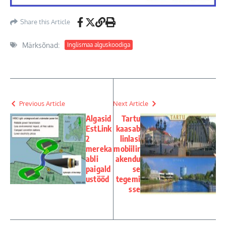
Share this Article
Märksõnad:
Inglismaa alguskoodiga
Previous Article
Next Article
Algasid
Tartu
EstLink
kaasab
2
linlasi
mereka
mobiilir
abli
akendu
paigald
se
ustööd
tegemi
sse