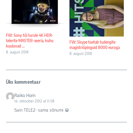
FW: Sony tõi turule 4K HDR-
telerite MASTER-seeria, kuhu
FW: Skype toetab tudengite
kuuluvad ...
magistriõpinguid 8000 euroga
8. august 2018
8. august 2018
Üks kommentaar
Raiko Horn
16. oktoober 2012 at 11:58
Sain TELE2- sama sõnumi 😀