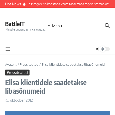
Sisu juurde
Hot News
Jõhvi haigla integreerib koostöös Vaata Maailmaga tegevusteraapiatesse
BattleIT
Menu
Nii palju uudiseid ja nii vähe aega…
Avaleht
/
Pressiteated
/
Elisa klientidele saadetakse libasõnumeid
Pressiteated
Elisa klientidele saadetakse
libasõnumeid
15. oktoober 2012