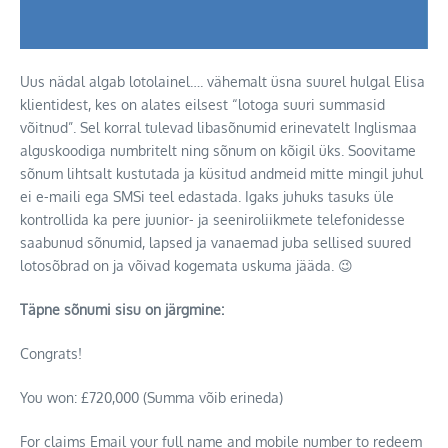
Uus nädal algab lotolainel…. vähemalt üsna suurel hulgal Elisa
klientidest, kes on alates eilsest “lotoga suuri summasid
võitnud”.
Sel korral tulevad libasõnumid erinevatelt Inglismaa
alguskoodiga numbritelt ning sõnum on kõigil üks. Soovitame
sõnum lihtsalt kustutada ja küsitud andmeid mitte mingil juhul
ei e-maili ega SMSi teel edastada. Igaks juhuks tasuks üle
kontrollida ka pere juunior- ja seeniroliikmete telefonidesse
saabunud sõnumid, lapsed ja vanaemad juba sellised suured
lotosõbrad on ja võivad kogemata uskuma jääda. 😉
Täpne sõnumi sisu on järgmine:
Congrats!
You won: £720,000 (Summa võib erineda)
For claims Email your full name and mobile number to redeem