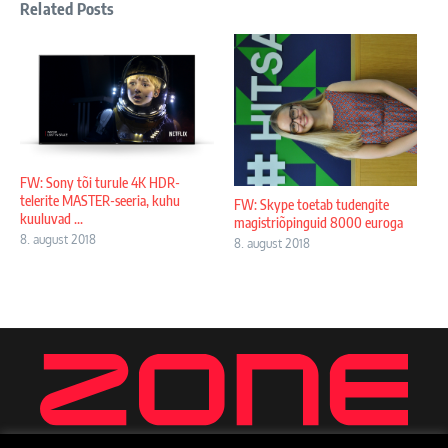
Related Posts
FW: Sony tõi turule 4K HDR-
telerite MASTER-seeria, kuhu
FW: Skype toetab tudengite
kuuluvad ...
magistriõpinguid 8000 euroga
8. august 2018
8. august 2018