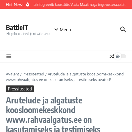
Sisu juurde
Hot News
Jõhvi haigla integreerib koostöös Vaata Maailmaga tegevusteraapiatesse
BattleIT
Menu
Nii palju uudiseid ja nii vähe aega…
Avaleht
/
Pressiteated
/
Arutelude ja algatuste koosloomekeskkond
www.rahvaalgatus.ee on kasutamiseks ja testimiseks avatud!
Pressiteated
Arutelude ja algatuste
koosloomekeskkond
www.rahvaalgatus.ee on
kasutamiseks ja testimiseks