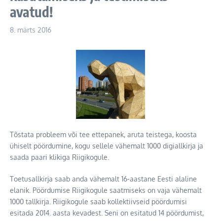
avatud!
8. märts 2016
Tõstata probleem või tee ettepanek, aruta teistega, koosta
ü
hiselt pöördumine, kogu sellele vähemalt 1000 digiallkirja ja
saada paari klikiga Riigikogule.
Toetusallkirja saab anda vähemalt 16-aastane Eesti alaline
elanik. Pöördumise Riigikogule saatmiseks on vaja vähemalt
1000 tallkirja. Riigikogule saab kollektiivseid pöördumisi
esitada 2014. aasta kevadest. Seni on esitatud 14 pöördumist,