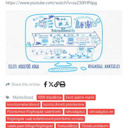
httpv://www.youtube.com/watch?v=za230fHP6pg
Share this Article
Märksõnad:
1000 digiallkirja
Eesti alaline elanik
koosloomekeskkond
koosta ühiselt pöördumine
Pöördumise Riigikogule saatmiseks
rahvaalgatus
rahvaalgatus.ee
Riigikogule saab kollektiivseid pöördumisi esitada
saada paari klikiga Riigikogule
Toetusallkirja
Tõstata probleem