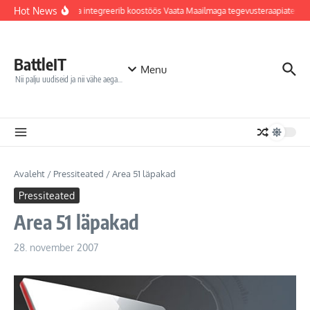
Sisu juurde
Hot News
Jõhvi haigla integreerib koostöös Vaata Maailmaga tegevusteraapiatesse
BattleIT
Menu
Nii palju uudiseid ja nii vähe aega…
Avaleht
/
Pressiteated
/
Area 51 läpakad
Pressiteated
Area 51 läpakad
28. november 2007