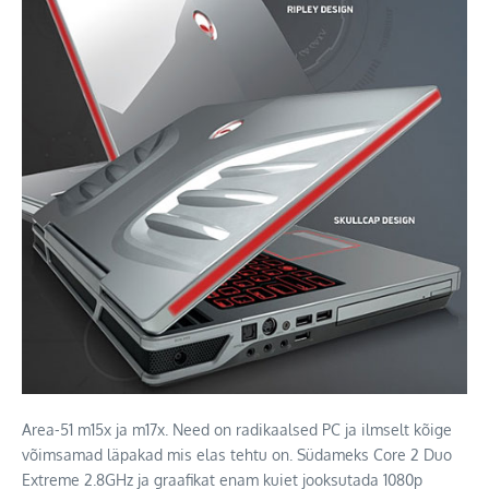
Area-51 m15x ja m17x. Need on radikaalsed PC ja ilmselt kõige
võimsamad läpakad mis elas tehtu on. Südameks Core 2 Duo
Extreme 2.8GHz ja graafikat enam kuiet jooksutada 1080p