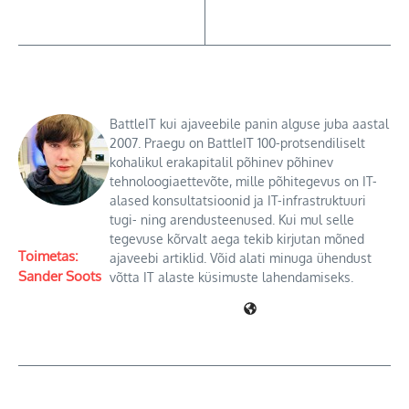
BattleIT kui ajaveebile panin alguse juba aastal
2007. Praegu on BattleIT 100-protsendiliselt
kohalikul erakapitalil põhinev põhinev
tehnoloogiaettevõte, mille põhitegevus on IT-
alased konsultatsioonid ja IT-infrastruktuuri
tugi- ning arendusteenused. Kui mul selle
tegevuse kõrvalt aega tekib kirjutan mõned
Toimetas:
ajaveebi artiklid. Võid alati minuga ühendust
Sander Soots
võtta IT alaste küsimuste lahendamiseks.