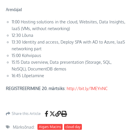
Arendajad
11:00 Hosting solutions in the cloud, Websites, Data Insights,
IaaS (VMs, without networking)
12:30 Lõuna
13:30 Identity and access, Deploy SPA with AD to Azure, IaaS
networking part
15:00 Kohvipaus
15:15 Data overview, Data presentation (Storage, SQL,
NoSQL), DocumentDB demos
16:45 Lõpetamine
REGISTREERIMINE 20. märtsiks
:
http://bit.ly/1MEYnNC
Share this Article
Märksõnad:
Aigars Macins
cloud day