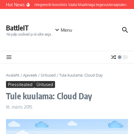
Sisu juurde
Hot News
Jõhvi haigla integreerib koostöös Vaata Maailmaga tegevusteraapiatesse r
BattleIT
Menu
Nii palju uudiseid ja nii vähe aega…
Avaleht
/
Ajaveeb
/
Üritused
/
Tule kuulama: Cloud Day
Pressiteated
Üritused
Tule kuulama: Cloud Day
16. märts 2015