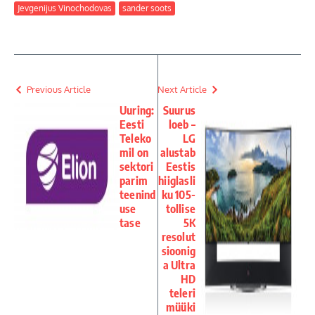
Jevgenijus Vinochodovas
sander soots
Previous Article
Next Article
Uuring:
Suurus
Eesti
loeb –
Teleko
LG
mil on
alustab
sektori
Eestis
parim
hiiglasli
teenind
ku 105-
use
tollise
tase
5K
resolut
sioonig
a Ultra
HD
teleri
müüki