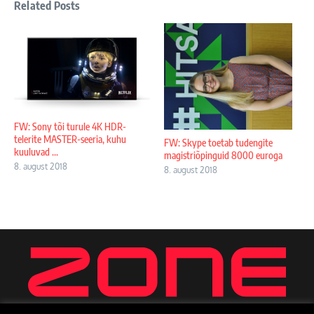
Related Posts
FW: Sony tõi turule 4K HDR-
telerite MASTER-seeria, kuhu
FW: Skype toetab tudengite
kuuluvad ...
magistriõpinguid 8000 euroga
8. august 2018
8. august 2018