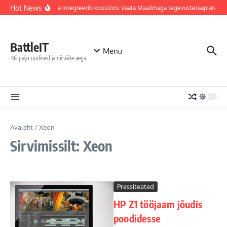
Sisu juurde
Hot News
Jõhvi haigla integreerib koostöös Vaata Maailmaga tegevusteraapiatess
BattleIT
Menu
Nii palju uudiseid ja nii vähe aega…
Avaleht
/
Xeon
Sirvimissilt: Xeon
Pressiteated
HP Z1 tööjaam jõudis
poodidesse