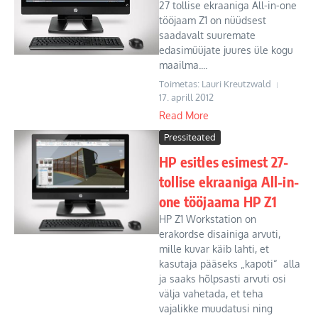
27 tollise ekraaniga All-in-one
tööjaam Z1 on nüüdsest
saadavalt suuremate
edasimüüjate juures üle kogu
maailma....
Toimetas: Lauri Kreutzwald
17. aprill 2012
Read More
Pressiteated
HP esitles esimest 27-
tollise ekraaniga All-in-
one tööjaama HP Z1
HP Z1 Workstation on
erakordse disainiga arvuti,
mille kuvar käib lahti, et
kasutaja pääseks „kapoti“ alla
ja saaks hõlpsasti arvuti osi
välja vahetada, et teha
vajalikke muudatusi ning