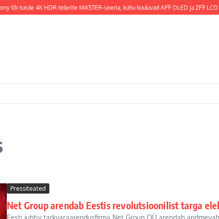
ny tõi turule 4K HDR-telerite MASTER-seeria, kuhu kuuluvad AF9 OLED ja ZF9 LCD on
s
Pressiteated
Net Group arendab Eestis revolutsioonilist targa el
Eesti juhtiv tarkvaraarendusfirma Net Group OÜ arendab andmevahe