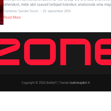
lahendust, mille abil saavad tarbijad tulevikus analüüsida oma maj
Toimetas: Sander Soots
25. september 2015
Read More
Copyright © 2026 BattleIT | Toetab
Uudisteajakiri X