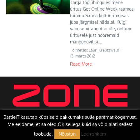
Targa töö ühingu esimene
üritus Get Online Week raames
toimub Sänna kultuurimõisas
juba järgmisel nädalal. Kuigi
vanusepiirangut ei ole, ootame
üritusele just nooremaid
mänguhuvilisi....
Toimetas: Lauri Kreutzwald
13. märts 2012
Read More
BattleIT kasutab küpsiseid pakkumaks sulle paremat kogemust.
Me eeldame, et sa oled OK sellega kuid sa võid alati sellest
Copyright © 2026 BattleIT | Toetab
Uudisteajakiri X
loobuda.
Loe rohkem
Nõustun