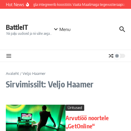
Sisu juurde
Hot News
Jõhvi haigla integreerib koostöös Vaata Maailmaga tegevusteraapiates
BattleIT
Menu
Nii palju uudiseid ja nii vähe aega…
Avaleht
/
Veljo Haamer
Sirvimissilt: Veljo Haamer
Üritused
Arvutiöö noortele
„GetOnline“