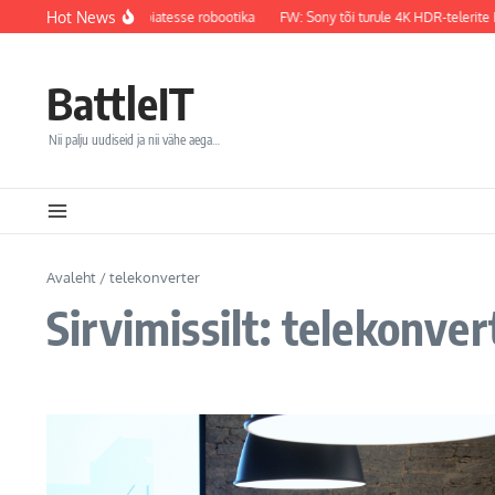
Sisu juurde
Hot News
 Maailmaga tegevusteraapiatesse robootika
FW: Sony tõi turule 4K HDR-telerite 
BattleIT
Nii palju uudiseid ja nii vähe aega…
Avaleht
/
telekonverter
Sirvimissilt: telekonver