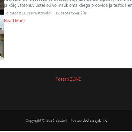
ja kõigil fotohuvilistel oli võimalik oma käega proovida ja testida eri
Toimetas: Lauri Kreutzwald
15. september 2011
Read More
Copyright © 2026 BattleIT | Toetab
Uudisteajakiri X