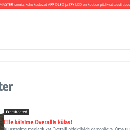
MASTER-seeria, kuhu kuuluvad AF9 OLED ja ZF9 LCD on koduse pildikvaliteedi tippsa
ter
Pressiteated
Eile käisime Overallis külas!
Külastasime meeleolukat Overalli objektiivide demopäeva. Oma uue