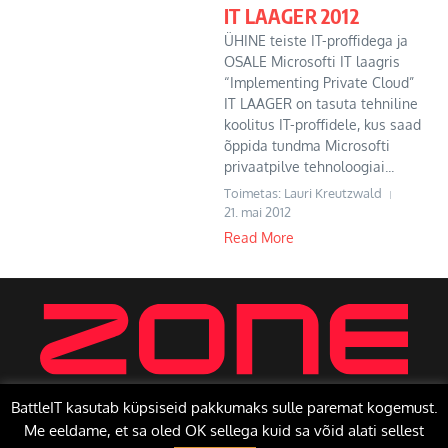
IT LAAGER 2012
ÜHINE teiste IT-proffidega ja
OSALE Microsofti IT laagris
“Implementing Private Cloud”
IT LAAGER on tasuta tehniline
koolitus IT-proffidele, kus saad
õppida tundma Microsofti
privaatpilve tehnoloogiai...
Toimetas: Lauri Kreutzwald
21. mai 2012
Read More
BattleIT kasutab küpsiseid pakkumaks sulle paremat kogemust.
Me eeldame, et sa oled OK sellega kuid sa võid alati sellest