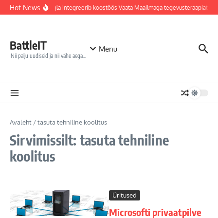
Sisu juurde
Hot News
Jõhvi haigla integreerib koostöös Vaata Maailmaga tegevusteraapiatess
BattleIT
Menu
Nii palju uudiseid ja nii vähe aega…
Avaleht
/
tasuta tehniline koolitus
Sirvimissilt: tasuta tehniline
koolitus
Üritused
Microsofti privaatpilve