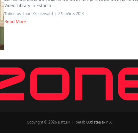
Video Library in Estonia....
Toimetas: Lauri Kreutzwald
25. märts 2013
Read More
Copyright © 2026 BattleIT | Toetab
Uudisteajakiri X