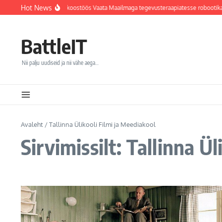
Sisu juurde
Hot News
Jõhvi haigla integreerib koostöös Vaata Maailmaga tegevusteraapiatesse robootika
BattleIT
Nii palju uudiseid ja nii vähe aega…
Avaleht
/
Tallinna Ülikooli Filmi ja Meediakool
Sirvimissilt: Tallinna Ü