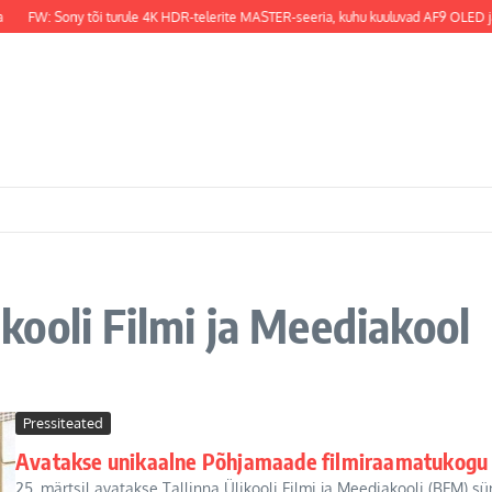
FW: Sony tõi turule 4K HDR-telerite MASTER-seeria, kuhu kuuluvad AF9 OLED ja 
likooli Filmi ja Meediakool
Pressiteated
Avatakse unikaalne Põhjamaade filmiraamatukogu
25. märtsil avatakse Tallinna Ülikooli Filmi ja Meediakooli (BFM)