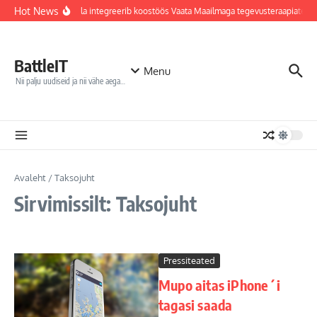
Sisu juurde
Hot News
Jõhvi haigla integreerib koostöös Vaata Maailmaga tegevusteraapiatess
BattleIT
Menu
Nii palju uudiseid ja nii vähe aega…
Avaleht
/
Taksojuht
Sirvimissilt: Taksojuht
Pressiteated
Mupo aitas iPhone´i
tagasi saada