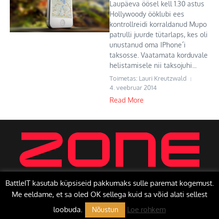
Laupäeva öösel kell 1.30 astus
Hollywoody ööklubi ees
kontrollreidi korraldanud Mupo
patrulli juurde tütarlaps, kes oli
unustanud oma IPhone´i
taksosse. Vaatamata korduvale
helistamisele nii taksojuhi...
Toimetas: Lauri Kreutzwald
4. veebruar 2014
Read More
BattleIT kasutab küpsiseid pakkumaks sulle paremat kogemust.
Me eeldame, et sa oled OK sellega kuid sa võid alati sellest
Copyright © 2026 BattleIT | Toetab
Uudisteajakiri X
loobuda.
Loe rohkem
Nõustun