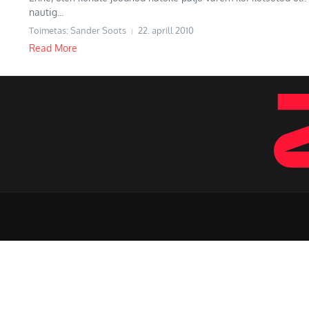
nautig...
Toimetas: Sander Soots
22. aprill 2010
Read More