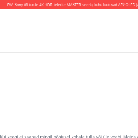
FW: Sony tõi turule 4K HDR-telerite MASTER-seeria, kuhu kuuluvad AF9 OLED ja 
Kui keegi ei saanud mingil põhjusel kohale tulla või üle veebi jälgida