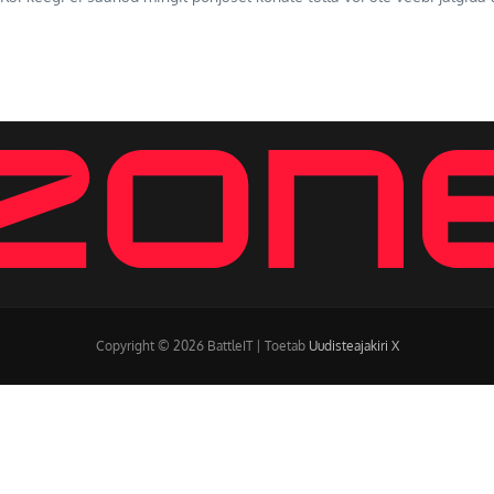
Copyright © 2026 BattleIT | Toetab
Uudisteajakiri X