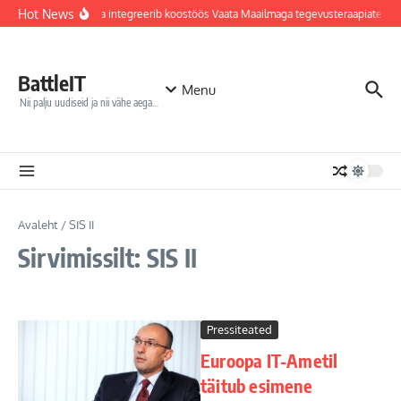
Sisu juurde
Hot News
Jõhvi haigla integreerib koostöös Vaata Maailmaga tegevusteraapiatesse
BattleIT
Menu
Nii palju uudiseid ja nii vähe aega…
Avaleht
/
SIS II
Sirvimissilt: SIS II
Pressiteated
Euroopa IT-Ametil
täitub esimene