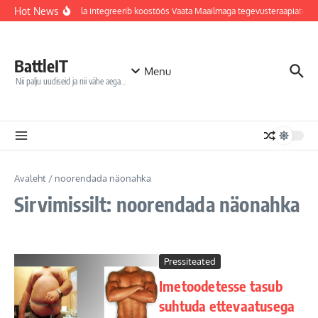
Sisu juurde
Hot News
Jõhvi haigla integreerib koostöös Vaata Maailmaga tegevusteraapiatess
BattleIT
Menu
Nii palju uudiseid ja nii vähe aega…
Avaleht
/
noorendada näonahka
Sirvimissilt: noorendada näonahka
Pressiteated
Imetoodetesse tasub
suhtuda ettevaatusega