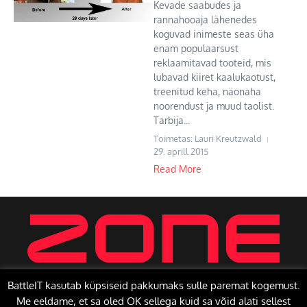
Kevade saabudes ja
rannahooaja lähenedes
koguvad inimeste seas üha
enam populaarsust
reklaamitavad tooteid, mis
lubavad kiiret kaalukaotust,
treenitud keha, näonaha
noorendust ja muud taolist.
Tarbija...
Toimetas: Lauri Kreutzwald
29. aprill 2015
Read More
BattleIT kasutab küpsiseid pakkumaks sulle paremat kogemust.
Me eeldame, et sa oled OK sellega kuid sa võid alati sellest