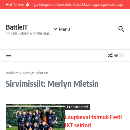
Sisu juurde
Hot News
Jõhvi haigla integreerib koostöös Vaata Maailmaga tegevusteraapiate
BattleIT
Menu
Nii palju uudiseid ja nii vähe aega…
Avaleht
/
Merlyn Mletsin
Sirvimissilt: Merlyn Mletsin
Pressiteated
Laupäeval toimub Eesti
IKT sektori