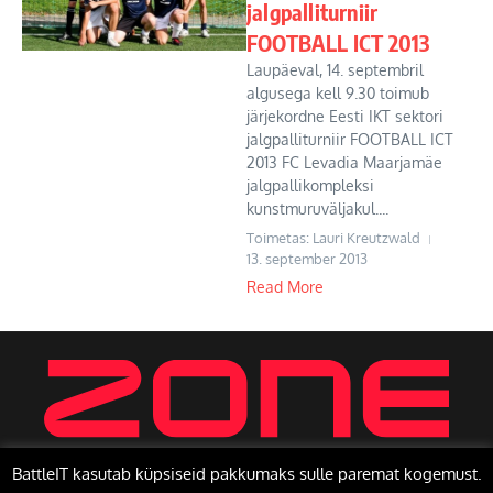
jalgpalliturniir
FOOTBALL ICT 2013
Laupäeval, 14. septembril
algusega kell 9.30 toimub
järjekordne Eesti IKT sektori
jalgpalliturniir FOOTBALL ICT
2013 FC Levadia Maarjamäe
jalgpallikompleksi
kunstmuruväljakul....
Toimetas: Lauri Kreutzwald
13. september 2013
Read More
BattleIT kasutab küpsiseid pakkumaks sulle paremat kogemust.