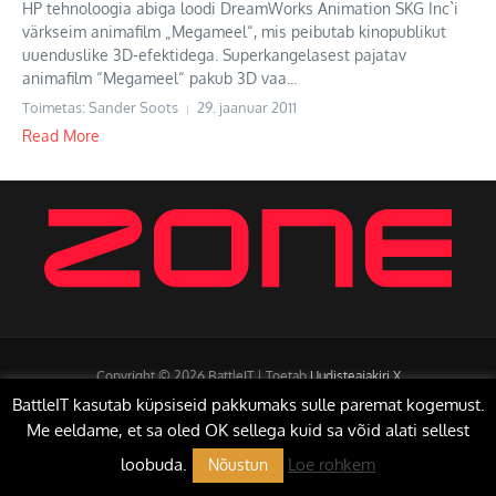
HP tehnoloogia abiga loodi DreamWorks Animation SKG Inc`i
värkseim animafilm „Megameel“, mis peibutab kinopublikut
uuenduslike 3D-efektidega. Superkangelasest pajatav
animafilm “Megameel“ pakub 3D vaa...
Toimetas: Sander Soots
29. jaanuar 2011
Read More
Copyright © 2026 BattleIT | Toetab
Uudisteajakiri X
BattleIT kasutab küpsiseid pakkumaks sulle paremat kogemust.
Me eeldame, et sa oled OK sellega kuid sa võid alati sellest
loobuda.
Loe rohkem
Nõustun