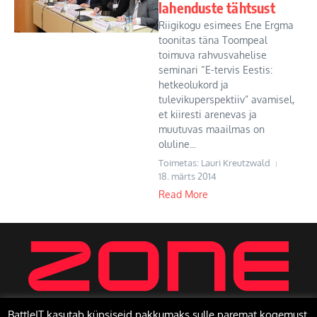
lahenduste tähtsust
Riigikogu esimees Ene Ergma
toonitas täna Toompeal
toimuva rahvusvahelise
seminari “E-tervis Eestis:
hetkeolukord ja
tulevikuperspektiiv” avamisel,
et kiiresti arenevas ja
muutuvas maailmas on
oluline...
Toimetas: Lauri Kreutzwald
18. märts 2014
Read More
BattleIT kasutab küpsiseid pakkumaks sulle paremat kogemust.