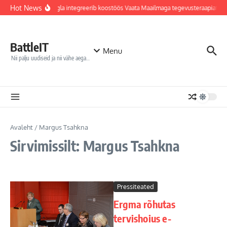
Sisu juurde
Hot News
Jõhvi haigla integreerib koostöös Vaata Maailmaga tegevusteraapiates
BattleIT
Menu
Nii palju uudiseid ja nii vähe aega…
Avaleht
/
Margus Tsahkna
Sirvimissilt: Margus Tsahkna
Pressiteated
Ergma rõhutas
tervishoius e-