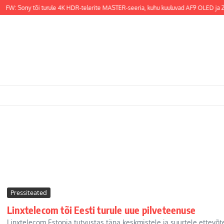
FW: Sony tõi turule 4K HDR-telerite MASTER-seeria, kuhu kuuluvad AF9 OLED ja ZF
Pressiteated
Linxtelecom tõi Eesti turule uue pilveteenuse
Linxtelecom Estonia tutvustas täna keskmistele ja suurtele ettevõte