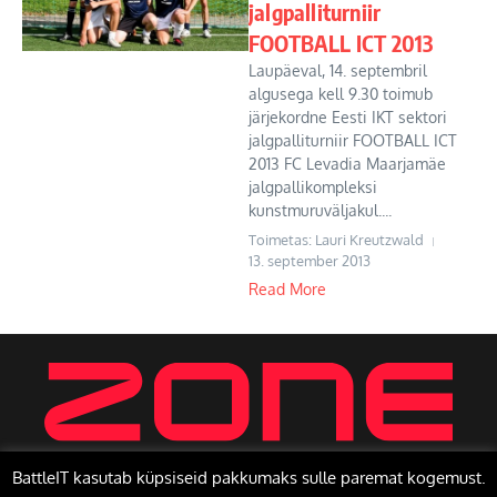
jalgpalliturniir
FOOTBALL ICT 2013
Laupäeval, 14. septembril
algusega kell 9.30 toimub
järjekordne Eesti IKT sektori
jalgpalliturniir FOOTBALL ICT
2013 FC Levadia Maarjamäe
jalgpallikompleksi
kunstmuruväljakul....
Toimetas: Lauri Kreutzwald
13. september 2013
Read More
BattleIT kasutab küpsiseid pakkumaks sulle paremat kogemust.