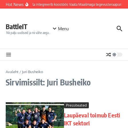
Sisu juurde
Hot News
Jõhvi haigla integreerib koostöös Vaata Maailmaga tegevusteraapiatess
BattleIT
Menu
Nii palju uudiseid ja nii vähe aega…
Avaleht
/
Juri Busheiko
Sirvimissilt: Juri Busheiko
Pressiteated
Laupäeval toimub Eesti
IKT sektori