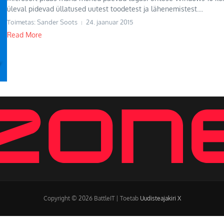
üleval pidevad üllatused uutest toodetest ja lähenemistest....
Toimetas: Sander Soots
24. jaanuar 2015
Read More
Copyright © 2026 BattleIT | Toetab
Uudisteajakiri X