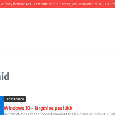
W: Sony tõi turule 4K HDR-telerite MASTER-seeria, kuhu kuuluvad AF9 OLED ja ZF9 L
mid
Pressiteated
Windows 10 – järgmine peatükk
Microsoft pidas maha mõned päevad tagasi ürituse Windows 10 kohta