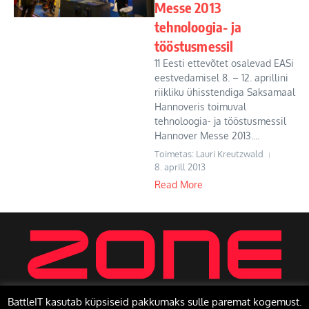
Messe 2013
tehnoloogia- ja
tööstusmessil
11 Eesti ettevõtet osalevad EASi
eestvedamisel 8. – 12. aprillini
riikliku ühisstendiga Saksamaal
Hannoveris toimuval
tehnoloogia- ja tööstusmessil
Hannover Messe 2013....
Toimetas: Lauri Kreutzwald
8. aprill 2013
Read More
BattleIT kasutab küpsiseid pakkumaks sulle paremat kogemust.