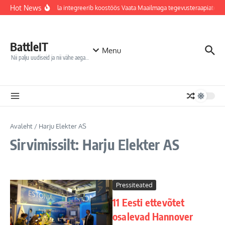
Sisu juurde
Hot News
Jõhvi haigla integreerib koostöös Vaata Maailmaga tegevusteraapiatess
BattleIT
Menu
Nii palju uudiseid ja nii vähe aega…
Avaleht
/
Harju Elekter AS
Sirvimissilt: Harju Elekter AS
Pressiteated
11 Eesti ettevõtet
osalevad Hannover