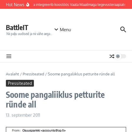
Sisu juurde
Hot News
Jõhvi haigla integreerib koostöös Vaata Maailmaga tegevusteraapiatesse
BattleIT
Menu
Nii palju uudiseid ja nii vähe aega…
Avaleht
/
Pressiteated
/
Soome pangaliiklus petturite ründe all
Pressiteated
Soome pangaliiklus petturite
ründe all
13. september 2011