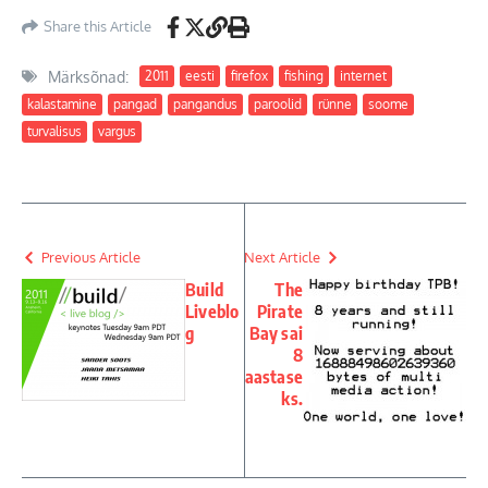
Share this Article
Märksõnad:
2011
eesti
firefox
fishing
internet
kalastamine
pangad
pangandus
paroolid
rünne
soome
turvalisus
vargus
Previous Article
Next Article
Build
The
Liveblo
Pirate
g
Bay sai
8
aastase
ks.