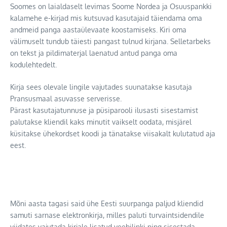
Soomes on laialdaselt levimas Soome Nordea ja Osuuspankki
kalamehe e-kirjad mis kutsuvad kasutajaid täiendama oma
andmeid panga aastaülevaate koostamiseks. Kiri oma
välimuselt tundub täiesti pangast tulnud kirjana. Selletarbeks
on tekst ja pildimaterjal laenatud antud panga oma
kodulehtedelt.
Kirja sees olevale lingile vajutades suunatakse kasutaja
Pransusmaal asuvasse serverisse.
Pärast kasutajatunnuse ja püsiparooli ilusasti sisestamist
palutakse kliendil kaks minutit vaikselt oodata, misjärel
küsitakse ühekordset koodi ja tänatakse viisakalt kulutatud aja
eest.
Mõni aasta tagasi said ühe Eesti suurpanga paljud kliendid
samuti sarnase elektronkirja, milles paluti turvaintsidendile
viidates vajutada kirjale lisatud veebilinki ning sisestada