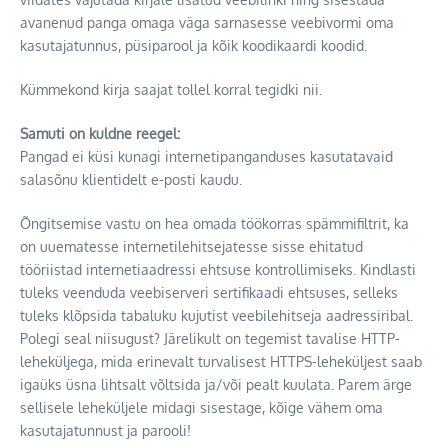
avanenud panga omaga väga sarnasesse veebivormi oma
kasutajatunnus, püsiparool ja kõik koodikaardi koodid.
Kümmekond kirja saajat tollel korral tegidki nii.
Samuti on kuldne reegel:
Pangad ei küsi kunagi internetipanganduses kasutatavaid
salasõnu klientidelt e-posti kaudu.
Õngitsemise vastu on hea omada töökorras spämmifiltrit, ka
on uuematesse internetilehitsejatesse sisse ehitatud
tööriistad internetiaadressi ehtsuse kontrollimiseks. Kindlasti
tuleks veenduda veebiserveri sertifikaadi ehtsuses, selleks
tuleks klõpsida tabaluku kujutist veebilehitseja aadressiribal.
Polegi seal niisugust? Järelikult on tegemist tavalise HTTP-
leheküljega, mida erinevalt turvalisest HTTPS-leheküljest saab
igaüks üsna lihtsalt võltsida ja/või pealt kuulata. Parem ärge
sellisele leheküljele midagi sisestage, kõige vähem oma
kasutajatunnust ja parooli!