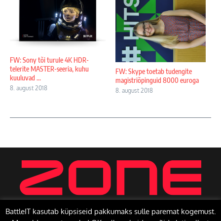
FW: Sony tõi turule 4K HDR-
telerite MASTER-seeria, kuhu
FW: Skype toetab tudengite
kuuluvad ...
magistriõpinguid 8000 euroga
8. august 2018
8. august 2018
BattleIT kasutab küpsiseid pakkumaks sulle paremat kogemust.