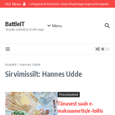
Sisu juurde
Hot News
Jõhvi haigla integreerib koostöös Vaata Maailmaga tegevusteraapiatesse
BattleIT
Menu
Nii palju uudiseid ja nii vähe aega…
Avaleht
/
Hannes Udde
Sirvimissilt: Hannes Udde
Pressiteated
Tänasest saab e-
maksuametis/e-tollis