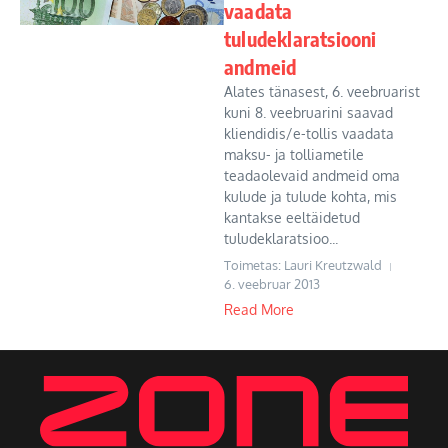
vaadata
tuludeklaratsiooni
andmeid
Alates tänasest, 6. veebruarist
kuni 8. veebruarini saavad
kliendidis/e-tollis vaadata
maksu- ja tolliametile
teadaolevaid andmeid oma
kulude ja tulude kohta, mis
kantakse eeltäidetud
tuludeklaratsioo...
Toimetas: Lauri Kreutzwald
6. veebruar 2013
Read More