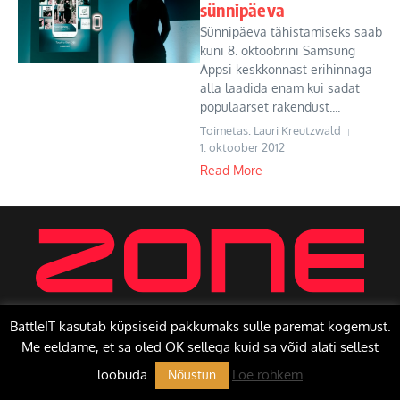
sünnipäeva
Sünnipäeva tähistamiseks saab
kuni 8. oktoobrini Samsung
Appsi keskkonnast erihinnaga
alla laadida enam kui sadat
populaarset rakendust....
Toimetas: Lauri Kreutzwald
1. oktoober 2012
Read More
BattleIT kasutab küpsiseid pakkumaks sulle paremat kogemust.
Me eeldame, et sa oled OK sellega kuid sa võid alati sellest
Copyright © 2026 BattleIT | Toetab
Uudisteajakiri X
loobuda.
Loe rohkem
Nõustun