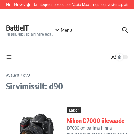
Sisu juurde
Hot News
Jõhvi haigla integreerib koostöös Vaata Maailmaga tegevusteraapiatess
BattleIT
Menu
Nii palju uudiseid ja nii vähe aega…
Avaleht
/
d90
Sirvimissilt: d90
Labor
Nikon D7000 ülevaade
D7000 on parima hinna-