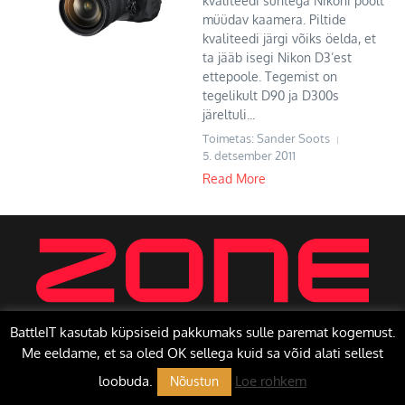
kvaliteedi suhtega Nikoni poolt
müüdav kaamera. Piltide
kvaliteedi järgi võiks öelda, et
ta jääb isegi Nikon D3’est
ettepoole. Tegemist on
tegelikult D90 ja D300s
järeltuli...
Toimetas: Sander Soots
5. detsember 2011
Read More
BattleIT kasutab küpsiseid pakkumaks sulle paremat kogemust.
Me eeldame, et sa oled OK sellega kuid sa võid alati sellest
Copyright © 2026 BattleIT | Toetab
Uudisteajakiri X
loobuda.
Loe rohkem
Nõustun